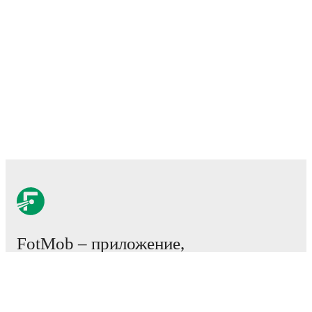
FotMob – приложение,
необходимое всем
любителям футбола.