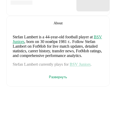
About
Stefan Lambert
is a 44-year-old football player
at
BSV
Juniors
, born on 30 ноября 1981 г.
.
Follow Stefan
Lambert on FotMob for live match updates, detailed
statistics, career history, transfer news, FotMob ratings,
and comprehensive performance analytics.
Stefan Lambert
currently plays for
BSV Juniors
.
Stefan Lambert
is from
Austria
, and the
national team
Развернуть
includes
Alexander Schlager
,
David Affengruber
,
Kevin Danso
,
Xaver Schlager
,
Stefan Posch
,
Nicolas
Seiwald
,
Marko Arnautovic
,
David Alaba
,
Marcel
Sabitzer
,
Florian Grillitsch
,
Michael Gregoritsch
,
Florian Wiegele
,
Patrick Pentz
,
Sasa Kalajdzic
,
Philipp
Lienhart
,
Phillipp Mwene
,
Carney Chukwuemeka
,
Romano Schmid
,
Dejan Ljubicic
,
Konrad Laimer
,
Patrick Wimmer
,
Alexander Prass
,
Marco Friedl
,
Paul
Wanner
,
Michael Svoboda
,
and
Alessandro Schöpf
.