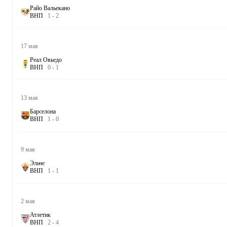
Райо Вальекано
В
Н
П
1
-
2
17 мая
Реал Овьедо
В
Н
П
0
-
1
13 мая
Барселона
В
Н
П
1
-
0
9 мая
Эльче
В
Н
П
1
-
1
2 мая
Атлетик
В
Н
П
2
-
4