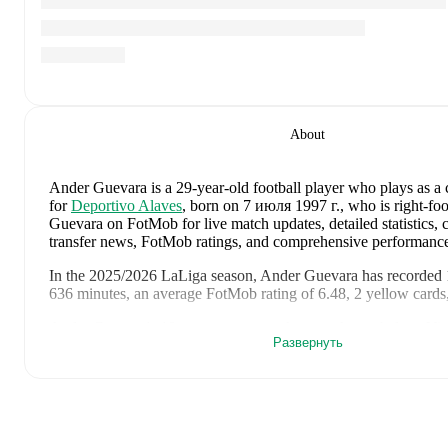
About
Ander Guevara
is a 29-year-old football player who plays as a 
for
Deportivo Alaves
, born on 7 июля 1997 г., who is right-fo
Guevara on FotMob for live match updates, detailed statistics, c
transfer news, FotMob ratings, and comprehensive performance
In the
2025/2026
LaLiga
season,
Ander Guevara
has recorded
636 minutes, an average FotMob rating of 6.48, 2 yellow cards,
Ander Guevara
's
10
most recent matches are shown below. Vis
Развернуть
for full details including lineups, match events, and advanced sta
23 мая 2026 г.
:
1
-
2
loss
at home vs
Rayo Vallecano
(
6 minu
17 мая 2026 г.
:
1
-
0
win
away at
Real Oviedo
(
unused substi
13 мая 2026 г.
:
1
-
0
win
at home vs
Barcelona
(
unused subst
9 мая 2026 г.
:
1
-
1
draw
away at
Elche
(
8 minutes
)