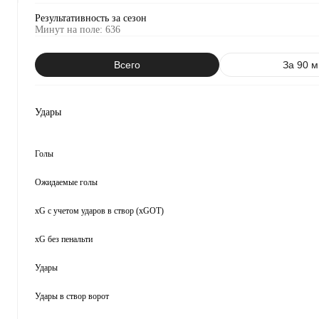
Результативность за сезон
Минут на поле
:
636
Всего
За 90 м
Удары
Голы
Ожидаемые голы
xG с учетом ударов в створ (xGOT)
xG без пенальти
Удары
Удары в створ ворот