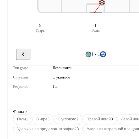
5
1
Удары
Голы
1 - 1
Тип удара
Левой ногой
Ситуация
С углового
Результат
Гол
Фильтр
Голы
1
В игре
3
С углового
2
Правой ногой
3
Левой ног
Удары из-за пределов штрафной
3
Удары из штрафной площад