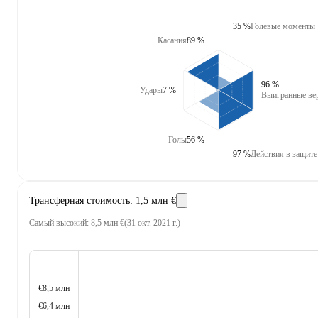
35 %
Голевые моменты
Касания
89 %
96 %
Удары
7 %
Выигранные ве
Голы
56 %
97 %
Действия в защите
Трансферная стоимость
:
1,5 млн €
Самый высокий
:
8,5 млн €
(
31 окт. 2021 г.
)
€8,5 млн
€6,4 млн