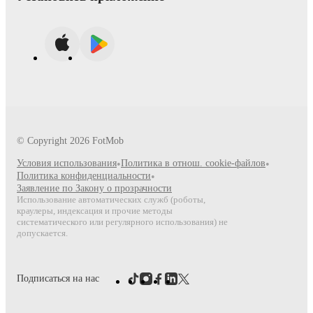
© Copyright
2026
FotMob
Условия использования
•
Политика в отнош. cookie-файлов
•
Политика конфиденциальности
•
Заявление по Закону о прозрачности
Использование автоматических служб (роботы,
краулеры, индексация и прочие методы
систематического или регулярного использования) не
допускается.
Подписаться на нас