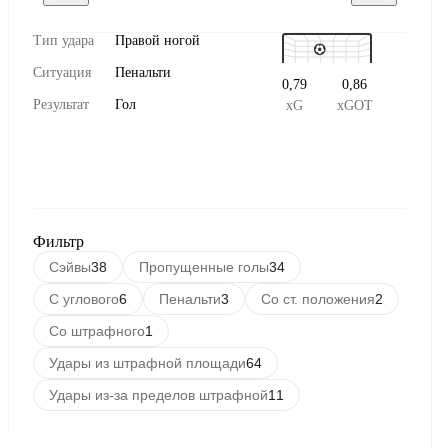
Тип удара
Правой ногой
Ситуация
Пенальти
0,79
0,86
Результат
Гол
xG
xGOT
Фильтр
Сэйвы
38
Пропущенные голы
34
С углового
6
Пенальти
3
Со ст. положения
2
Со штрафного
1
Удары из штрафной площади
64
Удары из-за пределов штрафной
11