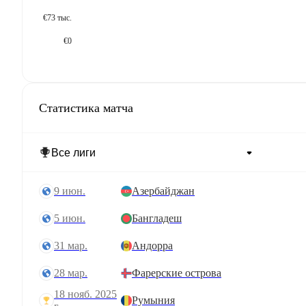
€73 тыс.
€0
Статистика матча
9 июн.
Азербайджан
5 июн.
Бангладеш
31 мар.
Андорра
28 мар.
Фарерские острова
18 нояб. 2025
Румыния