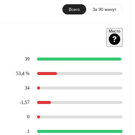
Всего
За 90 минут
Место
39
53,4 %
34
-1,57
0
1