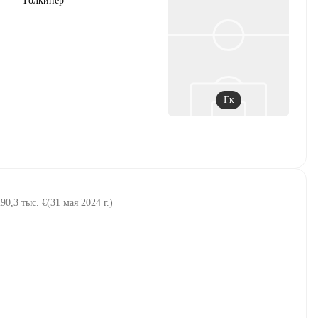
Голкипер
Гк
90,3 тыс. €
(
31 мая 2024 г.
)