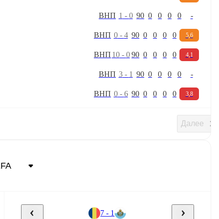
В
Н
П
1
-
0
90
0
0
0
0
-
В
Н
П
0
-
4
90
0
0
0
0
5,6
В
Н
П
10
-
0
90
0
0
0
0
4,1
В
Н
П
3
-
1
90
0
0
0
0
-
В
Н
П
0
-
6
90
0
0
0
0
3,8
Далее
7 - 1