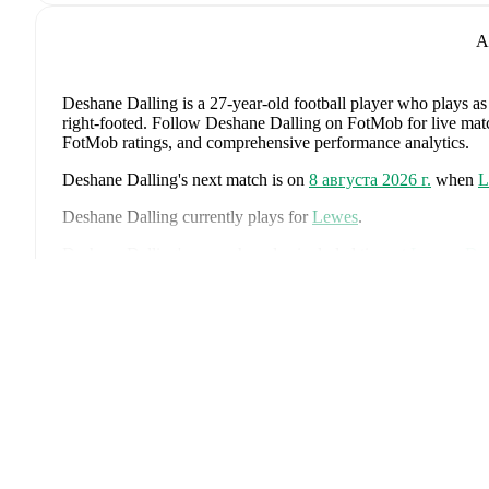
A
Deshane Dalling
is a 27-year-old football player who plays as
right-footed
.
Follow Deshane Dalling on FotMob for live match u
FotMob ratings, and comprehensive performance analytics.
Deshane Dalling
's next match is on
8 августа 2026 г.
when
L
Deshane Dalling
currently plays for
Lewes
.
Deshane Dalling
's career has also included time at
Lewes
,
Dar
Park Rangers
.
Разв
Deshane Dalling
is from
England
, and the
national team inclu
John Stones
,
Marc Guéhi
,
Bukayo Saka
,
Elliot Anderson
,
Har
Dean Henderson
,
Jordan Henderson
,
Daniel Burn
,
Kobbie M
Madueke
,
Eberechi Eze
,
Ivan Toney
,
James Trafford
,
Reece 
page on FotMob for comprehensive statistics, match history, an
Throughout their career,
Deshane Dalling
has won
1
title
:
Ken
Deshane Dalling
has competed in
National League
,
Premier D
comprehensive coverage including standings, fixtures, top score