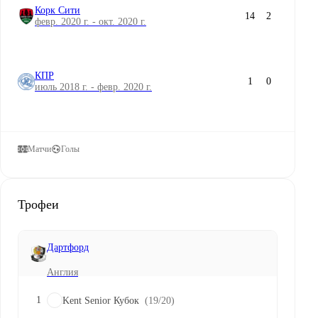
Корк Сити
14
2
февр. 2020 г. - окт. 2020 г.
КПР
1
0
июль 2018 г. - февр. 2020 г.
Матчи
Голы
Трофеи
Дартфорд
Англия
1
Kent Senior Кубок
(19/20)