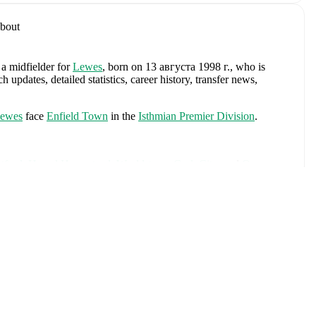
bout
 a midfielder
for
Lewes
, born on 13 августа 1998 г., who is
pdates, detailed statistics, career history, transfer news,
ewes
face
Enfield Town
in the
Isthmian Premier Division
.
tford
,
Hemel Hempstead
,
Wealdstone
,
Cork City
,
and
Queens
ернуть
des
Jordan Pickford
,
Ezri Konsa
,
Nico O'Reilly
,
Declan Rice
,
ry Kane
,
Jude Bellingham
,
Marcus Rashford
,
Trevoh Chalobah
,
ainoo
,
Morgan Rogers
,
Anthony Gordon
,
Ollie Watkins
,
Noni
James
,
Djed Spence
,
and
Jarell Quansah
.
Explore each player's
d international career data.
t Senior Cup (2019/2020)
with
Dartford
.
ivision
,
and
FA Cup
. Each league page on FotMob provides
rs, and detailed team statistics.