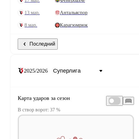
17 мар.
Фенербахче
13 мар.
Антальяспор
8 мар.
Карагюмрюк
Последний
2025/2026
Карта ударов за сезон
В створ ворот: 37 %