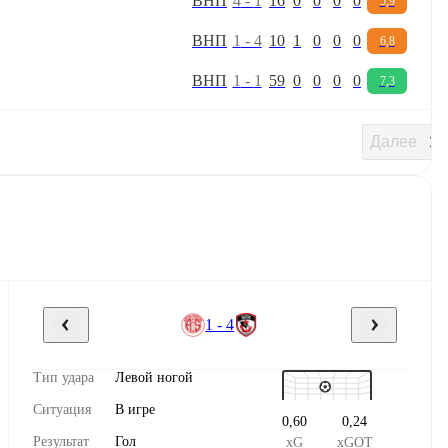
В
Н
П
4
-
1
16
0
0
0
0
5,9
В
Н
П
1
-
4
10
1
0
0
0
6,8
В
Н
П
1
-
1
59
0
0
0
0
7,3
Далее
1 - 4
Тип удара
Левой ногой
Ситуация
В игре
0,60
0,24
Результат
Гол
xG
xGOT