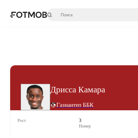
Перейти к основному содержимому
Дрисса Камара
Газиантеп ББК
3
Рост
Номер