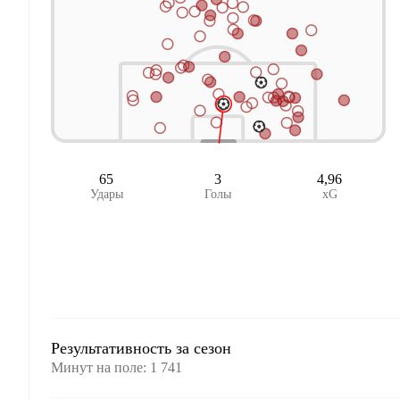
65
3
4,96
Удары
Голы
xG
Результативность за сезон
Минут на поле
:
1 741