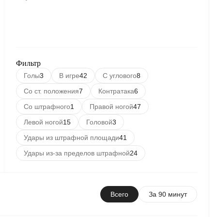
Фильтр
Голы
3
В игре
42
С углового
8
Со ст. положения
7
Контратака
6
Со штрафного
1
Правой ногой
47
Левой ногой
15
Головой
3
Удары из штрафной площади
41
Удары из-за пределов штрафной
24
Всего
За 90 минут