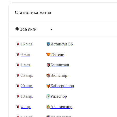
Статистика матча
16 мая
Истанбул ББ
9 мая
Гёзтепе
1 мая
Бешикташ
25 апр.
Эюпспор
20 апр.
Кайсериспор
13 апр.
Ризеспор
4 апр.
Аланияспор