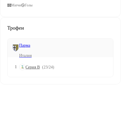
Матчи
Голы
Трофеи
Парма
Италия
1
Серия B
(23/24)