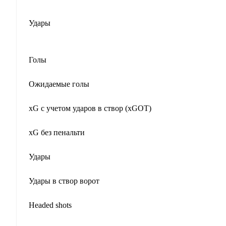
Удары
Голы
Ожидаемые голы
xG с учетом ударов в створ (xGOT)
xG без пенальти
Удары
Удары в створ ворот
Headed shots