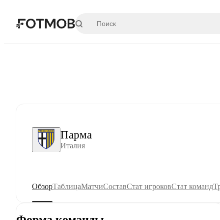
Перейти к основному содержимому
Парма
Италия
Обзор
Таблица
Матчи
Состав
Стат игроков
Стат команд
Т
Форма команды