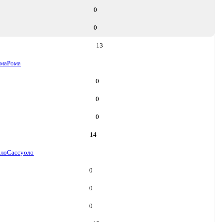
0
0
13
ма
Рома
0
0
0
14
оло
Сассуоло
0
0
0