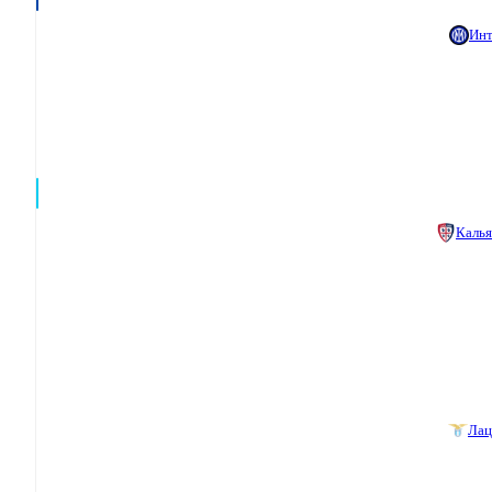
Инт
Каль
Лац