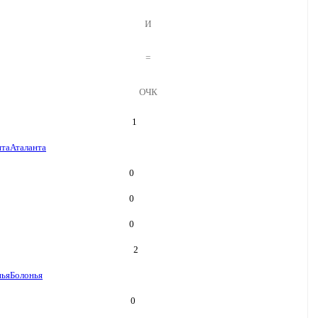
И
=
ОЧК
1
нта
Аталанта
0
0
0
2
нья
Болонья
0