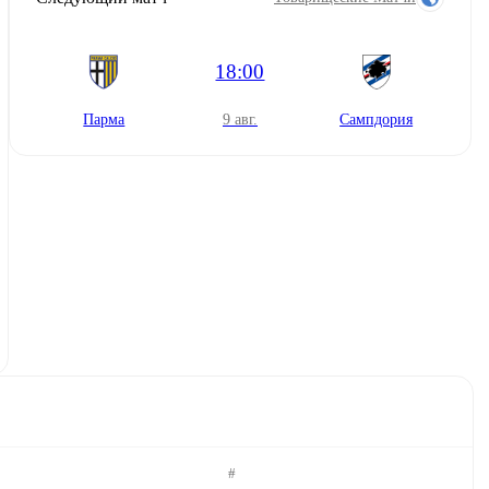
18:00
Парма
9 авг.
Сампдория
#