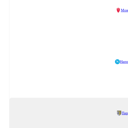
Мон
Напо
Пар