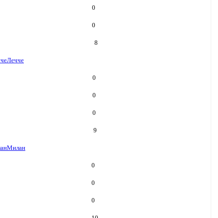
0
0
8
че
Лечче
0
0
0
9
ан
Милан
0
0
0
10