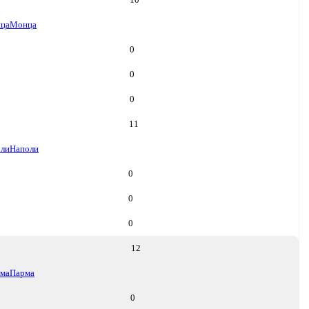
ца
Монца
0
0
0
11
ли
Наполи
0
0
0
12
ма
Парма
0