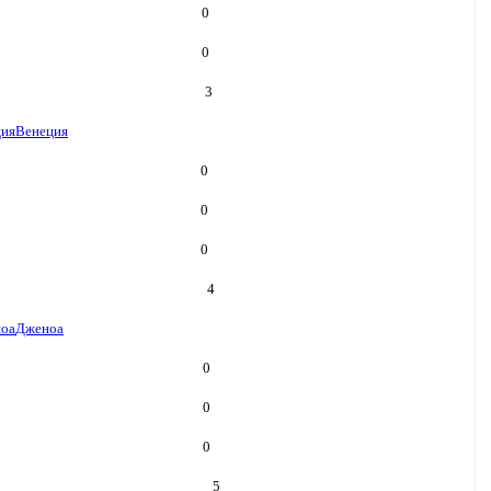
0
0
3
ция
Венеция
0
0
0
4
оа
Дженоа
0
0
0
5