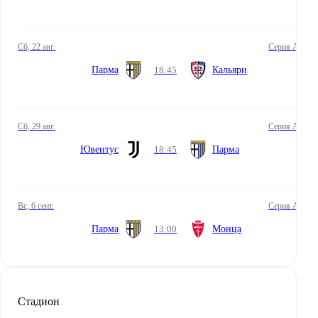
сб, 22 авг.
Серия А
Парма
18:45
Кальяри
сб, 29 авг.
Серия А
Ювентус
18:45
Парма
вс, 6 сент.
Серия А
Парма
13:00
Монца
Стадион