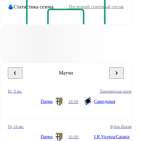
Статистика сезона
Последний стартовый состав
Матчи
вс, 9 авг.
Товарищеские матчи
Парма
18:00
Сампдория
пт, 14 авг.
Кубок Италии
Парма
16:00
LR Vicenza/Catania