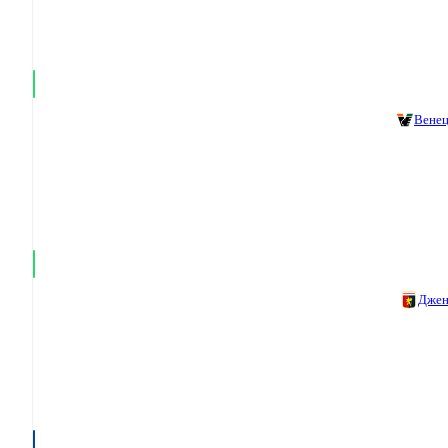
Вене
Джен