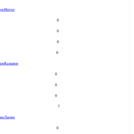
ер
Интер
0
0
0
6
яри
Кальяри
0
0
0
7
ио
Лацио
0