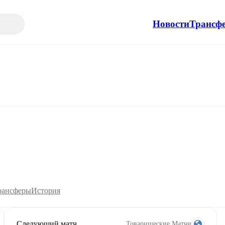
Новости
Трансф
рансферы
История
Следующий матч
Товарищеские Матчи