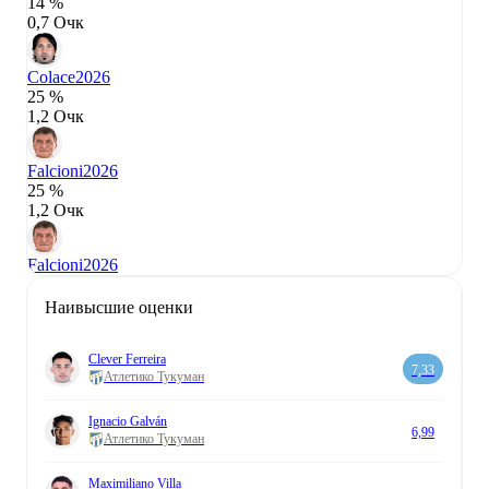
14 %
0,7 Очк
Colace
2026
25 %
1,2 Очк
Falcioni
2026
25 %
1,2 Очк
Falcioni
2026
Наивысшие оценки
Clever Ferreira
7,33
Атлетико Тукуман
Ignacio Galván
6,99
Атлетико Тукуман
Maximiliano Villa