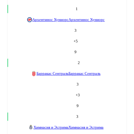
1
Архентинос Хуниорс
Архентинос Хуниорс
3
+
5
9
2
Барракас Сентраль
Барракас Сентраль
3
+
3
9
3
Химнасия и Эсгрима
Химнасия и Эсгрима