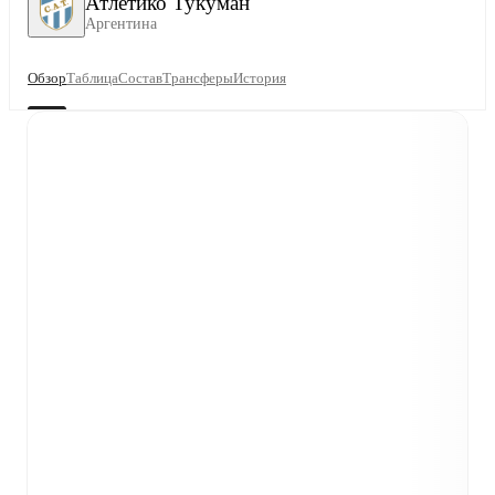
Атлетико Тукуман
Аргентина
Обзор
Таблица
Состав
Трансферы
История