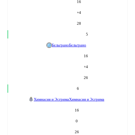
16
+
4
28
5
Бельграно
Бельграно
16
+
4
26
6
Химнасия и Эсгрима
Химнасия и Эсгрима
16
0
26