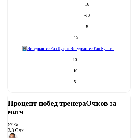
16
-13
8
15
Эстудиантес Рио Куарто
Эстудиантес Рио Куарто
16
-19
5
Процент побед тренера
Очков за
матч
67 %
2,3 Очк