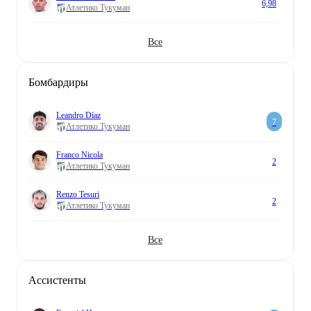
6,98
Атлетико Тукуман
Все
Бомбардиры
Leandro Díaz
7
Атлетико Тукуман
Franco Nicola
2
Атлетико Тукуман
Renzo Tesuri
2
Атлетико Тукуман
Все
Aссистенты