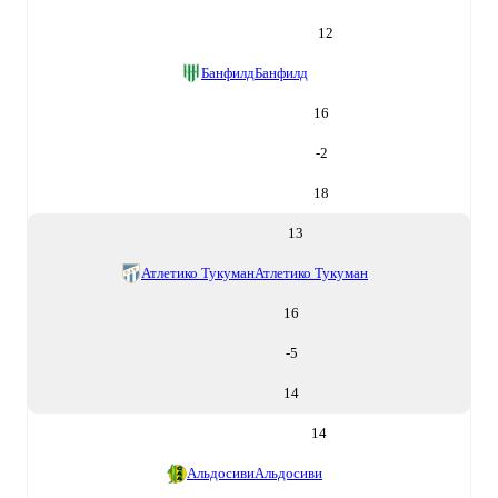
12
Банфилд
Банфилд
16
-2
18
13
Атлетико Тукуман
Атлетико Тукуман
16
-5
14
14
Альдосиви
Альдосиви