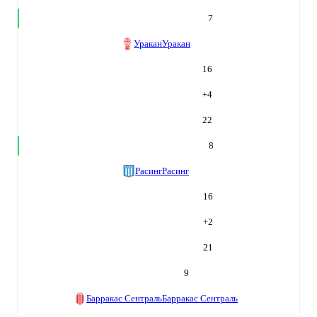
7
Уракан
Уракан
16
+
4
22
8
Расинг
Расинг
16
+
2
21
9
Барракас Сентраль
Барракас Сентраль