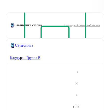
Статистика сезона
Последний стартовый состав
Суперлига
Клаусура - Группа B
#
И
=
ОЧК