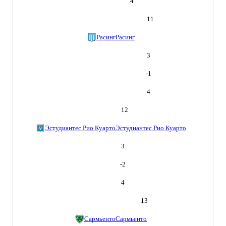
4
11
Расинг
Расинг
3
-1
4
12
Эстудиантес Рио Куарто
Эстудиантес Рио Куарто
3
-2
4
13
Сармьенто
Сармьенто