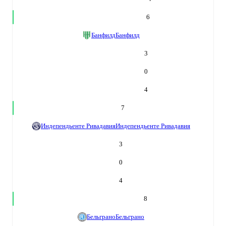
6
Банфилд
Банфилд
3
0
4
7
Индепендьенте Ривадавия
Индепендьенте Ривадавия
3
0
4
8
Бельграно
Бельграно