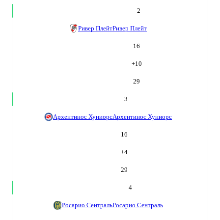
2
Ривер Плейт
Ривер Плейт
16
+
10
29
3
Архентинос Хуниорс
Архентинос Хуниорс
16
+
4
29
4
Росарио Сентраль
Росарио Сентраль