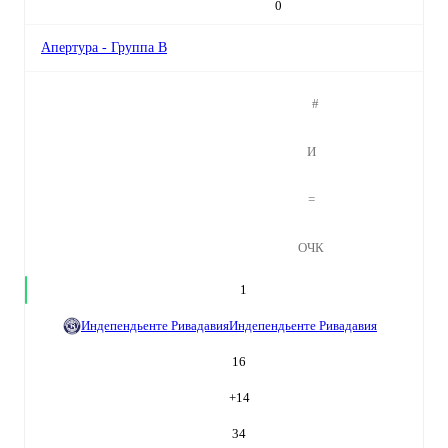
0
Апертура - Группа B
#
И
=
ОЧК
1
Индепендьенте Ривадавия
Индепендьенте Ривадавия
16
+
14
34