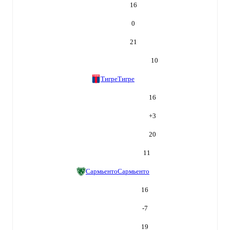
16
0
21
10
Тигре
Тигре
16
+
3
20
11
Сармьенто
Сармьенто
16
-7
19