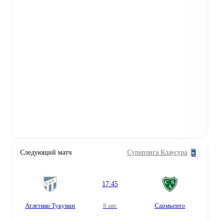
Следующий матч
Суперлига Клаусура
17:45
Атлетико Тукуман
8 авг.
Сармьенто