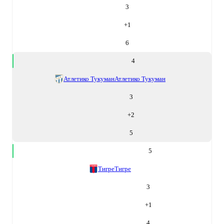
3
+
1
6
4
Атлетико Тукуман
Атлетико Тукуман
3
+
2
5
5
Тигре
Тигре
3
+
1
4