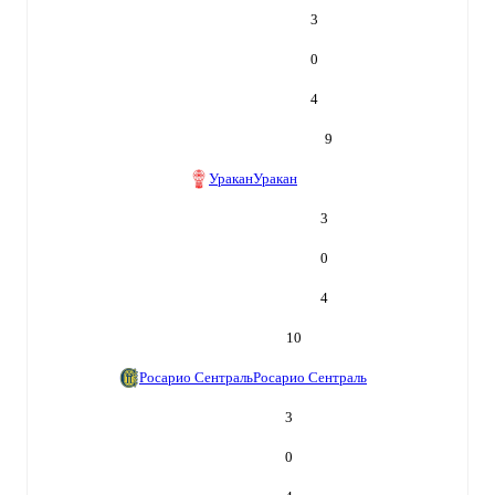
3
0
4
9
Уракан
Уракан
3
0
4
10
Росарио Сентраль
Росарио Сентраль
3
0