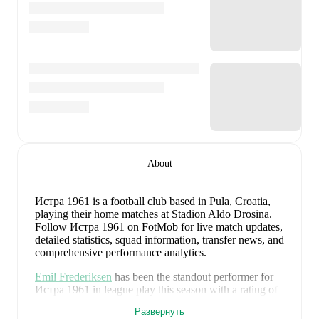
About
Истра 1961 is a football club
based in Pula, Croatia
,
playing their home matches at Stadion Aldo Drosina
.
Follow Истра 1961 on FotMob for live match updates,
detailed statistics, squad information, transfer news, and
comprehensive performance analytics.
Emil Frederiksen
has been the standout performer for
Истра 1961
in league play
this season with a rating of
9.21
.
Nik Zuzic
and
Hamza Jaganjac
have also
Развернуть
impressed with ratings of
7.60
and
7.16
respectively.