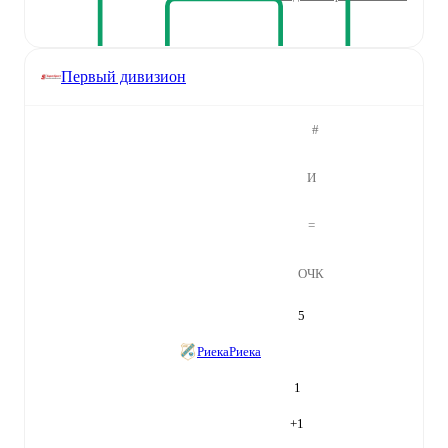
Первый дивизион
#
И
=
ОЧК
5
Риека
Риека
1
+
1