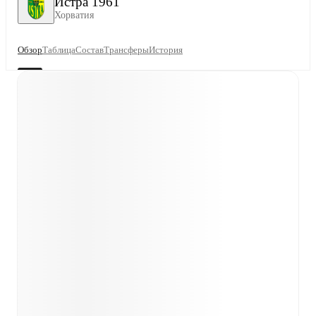
Истра 1961
Хорватия
Обзор
Таблица
Состав
Трансферы
История