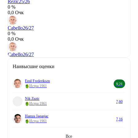
Rezic
25/26
0 %
0,0 Очк
Cabello
26/27
0 %
0,0 Очк
Cabello
26/27
Наивысшие оценки
Emil Frederiksen
9,21
Истра 1961
Nik Zuzic
7,60
Истра 1961
Hamza Jaganjac
7,16
Истра 1961
Все