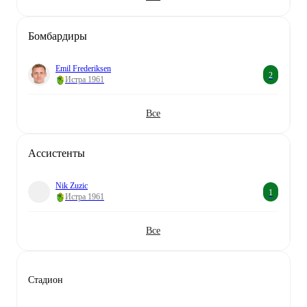
Бомбардиры
Emil Frederiksen
2
Истра 1961
Все
Aссистенты
Nik Zuzic
1
Истра 1961
Все
Стадион