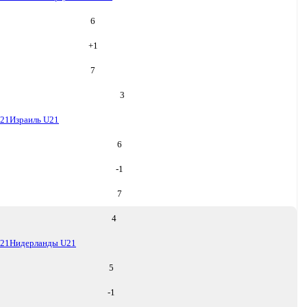
6
+
1
7
3
U21
Израиль U21
6
-1
7
4
U21
Нидерланды U21
5
-1