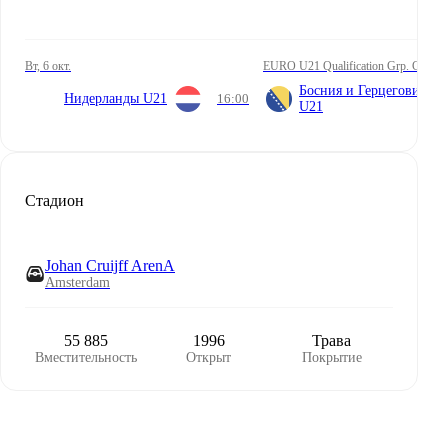
вт, 6 окт.
EURO U21 Qualification Grp. G
Босния и Герцеговина
Нидерланды U21
16:00
U21
Стадион
Johan Cruijff ArenA
Amsterdam
55 885
1996
Трава
Вместительность
Открыт
Покрытие