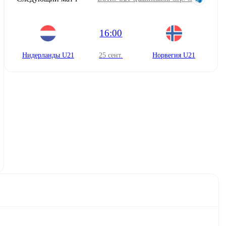
16:00
Нидерланды U21
25 сент.
Норвегия U21