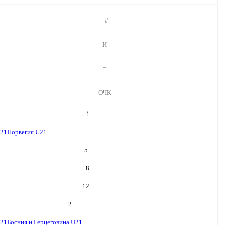
#
И
=
ОЧК
1
U21
Норвегия U21
5
+
8
12
2
U21
Босния и Герцеговина U21