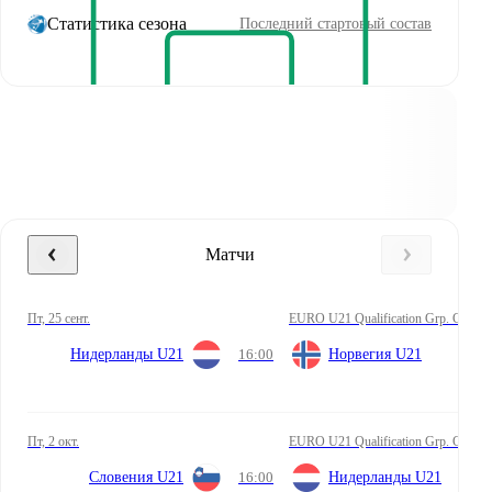
Статистика сезона
Последний стартовый состав
Матчи
пт, 25 сент.
EURO U21 Qualification Grp. G
Нидерланды U21
16:00
Норвегия U21
пт, 2 окт.
EURO U21 Qualification Grp. G
Словения U21
16:00
Нидерланды U21