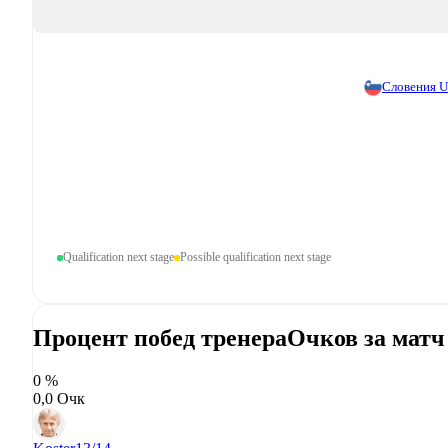
Словения 
Qualification next stage
Possible qualification next stage
Процент побед тренера
Очков за матч
0 %
0,0 Очк