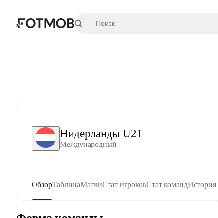
Перейти к основному содержимому
Нидерланды U21
Международный
Обзор
Таблица
Матчи
Стат игроков
Стат команд
История
Форма команды