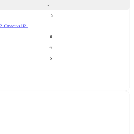
5
5
U21
Словения U21
6
-7
5