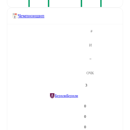
Чемпионшип
#
И
=
ОЧК
3
Бернли
Бернли
0
0
0