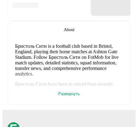
About
Бристоль Сити is a football club
based in Bristol,
England
, playing their home matches at Ashton Gate
Stadium
.
Follow Бристоль Сити on FotMob for live
match updates, detailed statistics, squad information,
transfer news, and comprehensive performance
analytics.
Бристоль Сити
have been in
mixed form
recently,
winning
1
of their last
5
matches (
20
% win rate). They
Развернуть
have scored
7
goals
and conceded
6
during this period.
In the
Club Friendlies
, they faced
a
2
-
3
loss to
Forest
Green Rovers
,
a
4
-
1
win against
Newcastle United
,
a
0
-
0
draw with
Plymouth Argyle
, and
a
1
-
1
draw with
Exeter City
.
In the
EFL Cup
, they faced
a
0
-
1
loss to
Walsall
.
Recent results for
Бристоль Сити
: