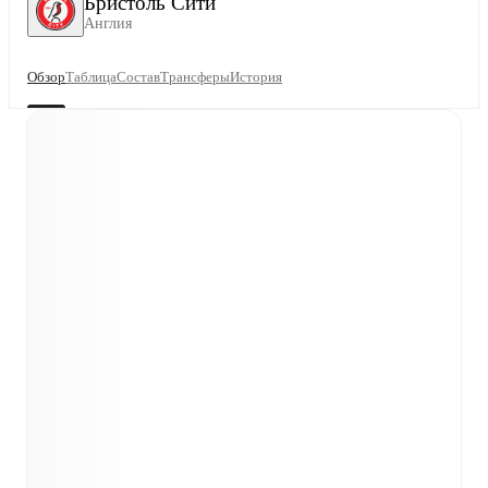
Бристоль Сити
Англия
Обзор
Таблица
Состав
Трансферы
История