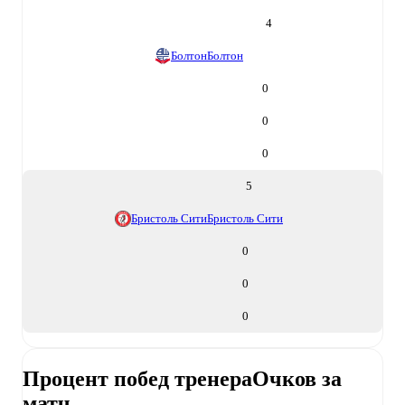
4
Болтон
Болтон
0
0
0
5
Бристоль Сити
Бристоль Сити
0
0
0
Процент побед тренера
Очков за
матч