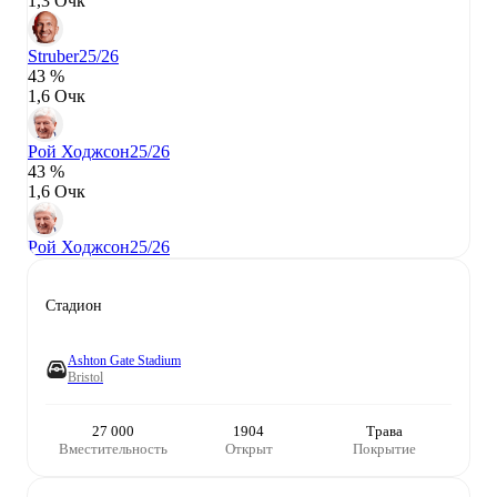
1,3 Очк
Struber
25/26
43 %
1,6 Очк
Рой Ходжсон
25/26
43 %
1,6 Очк
Рой Ходжсон
25/26
Стадион
Ashton Gate Stadium
Bristol
27 000
1904
Трава
Вместительность
Открыт
Покрытие