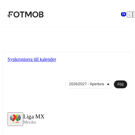
Hoppa till huvudinnehållet
Synkronisera till kalender
Följ
Liga MX
Mexiko