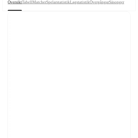
Översikt
Tabell
Matcher
Spelarstatistik
Lagstatistik
Övergångar
Säsonger