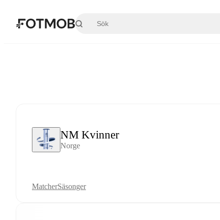
Hoppa till huvudinnehållet
NM Kvinner
Norge
Matcher
Säsonger