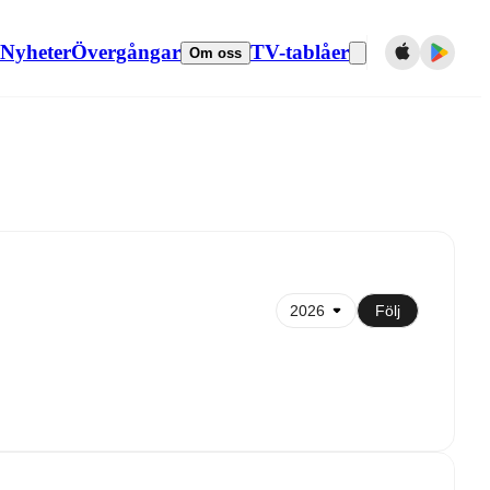
Nyheter
Övergångar
TV-tablåer
Om oss
Synkronisera till kalender
Följ