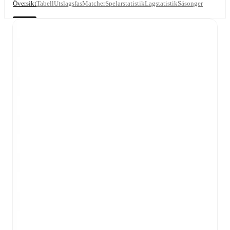
Översikt
Tabell
Utslagsfas
Matcher
Spelarstatistik
Lagstatistik
Säsonger