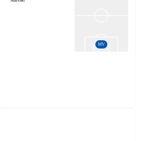
Målvakt
MV