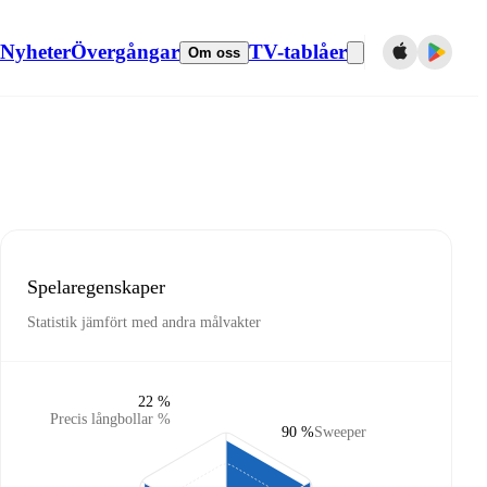
Nyheter
Övergångar
TV-tablåer
Om oss
Spelaregenskaper
Statistik jämfört med andra målvakter
22 %
Precis långbollar %
90 %
Sweeper