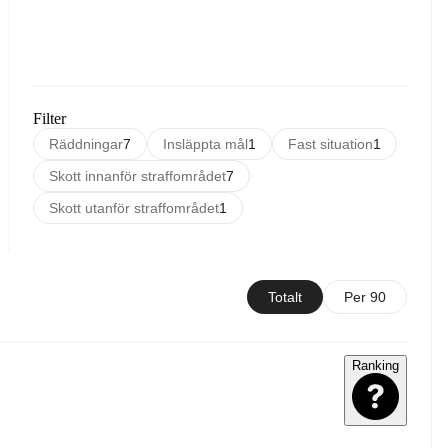
Filter
Räddningar
7
Insläppta mål
1
Fast situation
1
Skott innanför straffområdet
7
Skott utanför straffområdet
1
Totalt
Per 90
Ranking