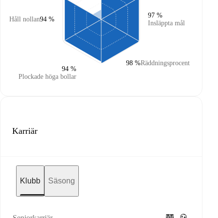
97 %
Håll nollan
94 %
Insläppta mål
98 %
Räddningsprocent
94 %
Plockade höga bollar
Karriär
Klubb
Säsong
Seniorkarriär