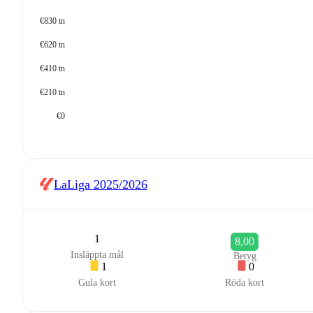
€830 tn
€620 tn
€410 tn
€210 tn
€0
LaLiga
2025/2026
1
8,00
Insläppta mål
Betyg
1
0
Gula kort
Röda kort