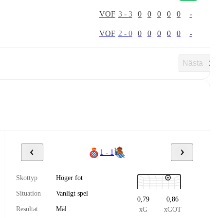
V
O
F
3
-
3
0
0
0
0
0
-
V
O
F
2
-
0
0
0
0
0
0
-
Nästa
1 - 1
Skottyp
Höger fot
Situation
Vanligt spel
0,79
0,86
Resultat
Mål
xG
xGOT