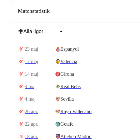
Matchstatistik
23 maj
Espanyol
17 maj
Valencia
14 maj
Girona
9 maj
Real Betis
4 maj
Sevilla
26 apr.
Rayo Vallecano
22 apr.
Getafe
18 apr.
Atletico Madrid