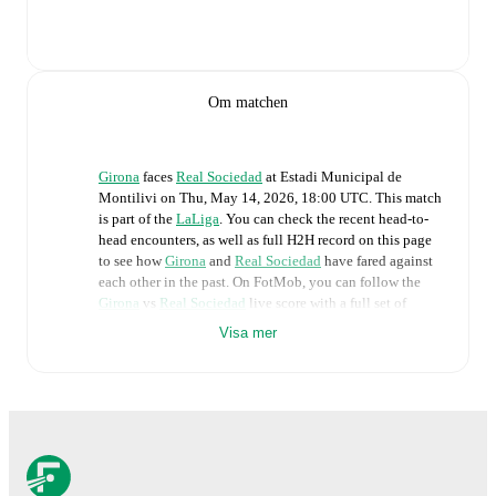
Om matchen
Girona
faces
Real Sociedad
at
Estadi Municipal de
Montilivi
on
Thu, May 14, 2026, 18:00 UTC
.
This match
is part of the
LaLiga
. You can check the recent head-to-
head encounters, as well as full H2H record on this page
to see how
Girona
and
Real Sociedad
have fared against
each other in the past. On FotMob, you can follow the
Girona
vs
Real Sociedad
live score with a full set of
match features, including:
Visa mer
Live updates: Every goal, card, substitution and key
moment instantly delivered on FotMob.
Real-time extensive stats powered by Opta:
Possession, shots, corners, big chances created, xG,
momentum, and shot maps.