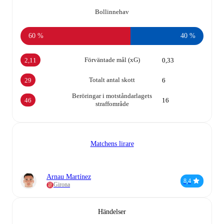
Bollinnehav
60 %
40 %
Förväntade mål (xG)
2,11
0,33
Totalt antal skott
29
6
Beröringar i motståndarlagets
46
16
straffområde
Matchens lirare
Arnau Martínez
8,4
Girona
Händelser