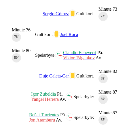
Minute 73
Sergio Gómez
Gult kort.
73‎’‎
Minute 76
Gult kort.
Joel Roca
76‎’‎
Minute 80
Claudio Echeverri
På.
Spelarbyte:
Viktor Tsigankov
Av.
80‎’‎
Minute 82
Duje Caleta-Car
Gult kort.
82‎’‎
Minute 87
Igor Zubeldia
På.
Spelarbyte:
Yangel Herrera
Av.
87‎’‎
Minute 87
Beñat Turrientes
På.
Spelarbyte:
Jon Aramburu
Av.
87‎’‎