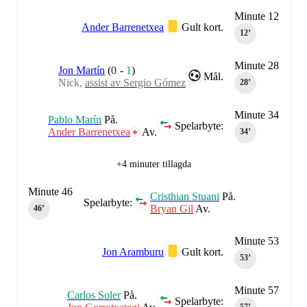
Minute 12
Ander Barrenetxea
Gult kort.
12‎’‎
Minute 28
Jon Martín
(
0
-
1
)
Mål.
Nick,
assist av Sergio Gómez
28‎’‎
Minute 34
Pablo Marín
På.
Spelarbyte:
Ander Barrenetxea
Av.
34‎’‎
+4 minuter tillagda
Minute 46
Cristhian Stuani
På.
Spelarbyte:
Bryan Gil
Av.
46‎’‎
Minute 53
Jon Aramburu
Gult kort.
53‎’‎
Minute 57
Carlos Soler
På.
Spelarbyte: