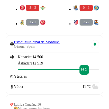
2 - 3
0 - 1
1 - 1
2 - 2
Estadi Municipal de Montilivi
Girona, Spain
Kapacitet
14 500
Åskådare
12 519
86 %
Yta
Gräs
Väder
11 °C
LaLiga Omgång 36
Miguel Sesma Espinosa