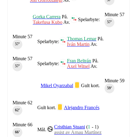
Jon Gorrotxategi
Av.
57‎’‎
Minute 57
Gorka Carrera
På.
Spelarbyte:
Takefusa Kubo
Av.
57‎’‎
Minute 57
Thomas Lemar
På.
Spelarbyte:
Iván Martin
Av.
57‎’‎
Minute 57
Fran Beltrán
På.
Spelarbyte:
Axel Witsel
Av.
57‎’‎
Minute 59
Mikel Oyarzabal
Gult kort.
59‎’‎
Minute 62
Gult kort.
Alejandro Francés
62‎’‎
Minute 66
Cristhian Stuani
(
1
-
1
)
Mål.
assist av Arnau Martínez
66‎’‎