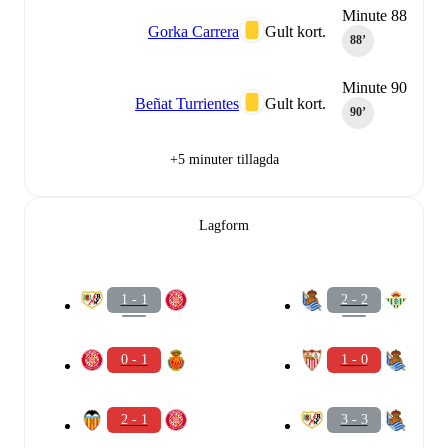
Minute 88
Gorka Carrera
Gult kort.
88‎’‎
Minute 90
Beñat Turrientes
Gult kort.
90‎’‎
+5 minuter tillagda
Lagform
1 - 1
2 - 2
0 - 1
1 - 0
2 - 1
3 - 3