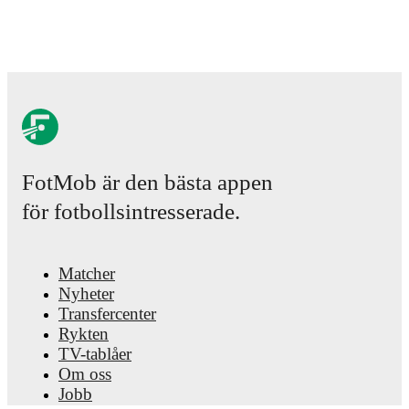
detailed performance analytics.
Follow Ceadach
O'Neill to receive notifications about upcoming
matches, goals, and other key events.
FotMob är den bästa appen
för fotbollsintresserade.
Matcher
Nyheter
Transfercenter
Rykten
TV-tablåer
Om oss
Jobb