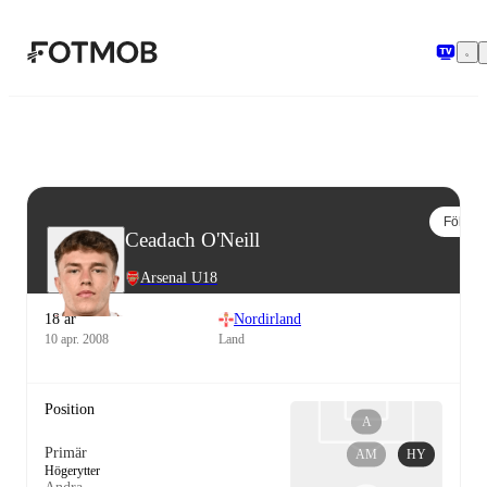
Hoppa till huvudinnehållet
Följ
Ceadach O'Neill
Arsenal U18
18 år
Nordirland
10 apr. 2008
Land
Position
A
Primär
AM
HY
Högerytter