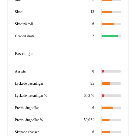
Skott
13
Skott på mål
6
Headed shots
2
Passningar
Assister
0
Lyckade passningar
95
Lyckade passningar %
69,3 %
Precis långbollar
6
Precis långbollar %
50,0 %
Skapade chanser
6