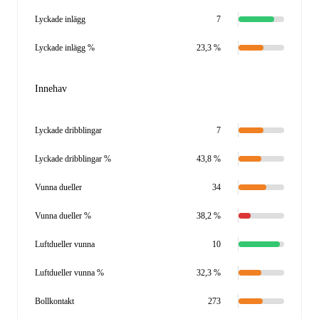
Lyckade inlägg
7
Lyckade inlägg %
23,3 %
Innehav
Lyckade dribblingar
7
Lyckade dribblingar %
43,8 %
Vunna dueller
34
Vunna dueller %
38,2 %
Luftdueller vunna
10
Luftdueller vunna %
32,3 %
Bollkontakt
273