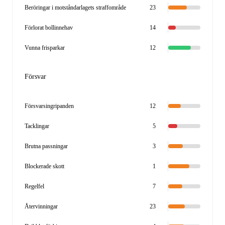
Beröringar i motståndarlagets straffområde
23
Förlorat bollinnehav
14
Vunna frisparkar
12
Försvar
Försvarsingripanden
12
Tacklingar
5
Brutna passningar
3
Blockerade skott
1
Regelfel
7
Återvinningar
23