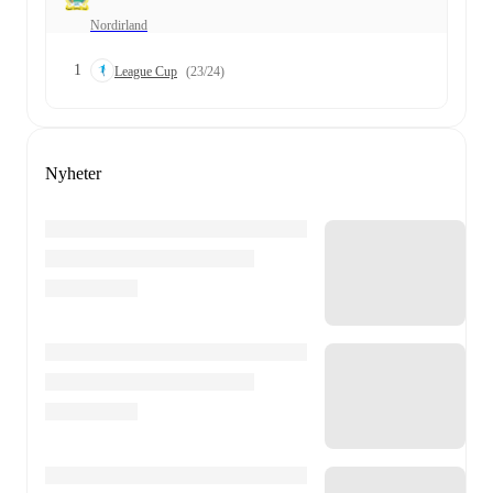
Nordirland
1
League Cup
(23/24)
Nyheter