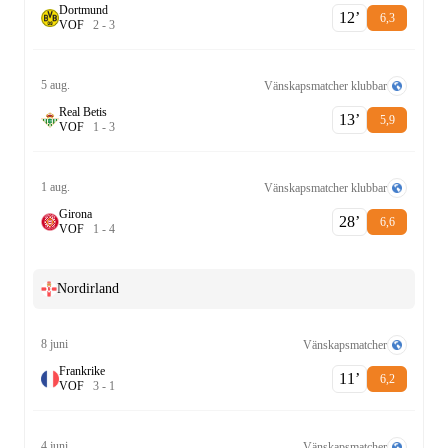
Dortmund
12‎’‎
6,3
V
O
F
2
-
3
5 aug.
Vänskapsmatcher klubbar
Real Betis
13‎’‎
5,9
V
O
F
1
-
3
1 aug.
Vänskapsmatcher klubbar
Girona
28‎’‎
6,6
V
O
F
1
-
4
Nordirland
8 juni
Vänskapsmatcher
Frankrike
11‎’‎
6,2
V
O
F
3
-
1
4 juni
Vänskapsmatcher