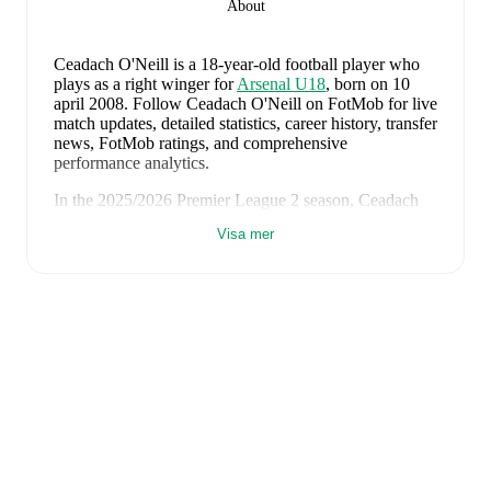
About
Ceadach O'Neill
is a 18-year-old football player who
plays as a right winger
for
Arsenal U18
, born on 10
april 2008
.
Follow Ceadach O'Neill on FotMob for live
match updates, detailed statistics, career history, transfer
news, FotMob ratings, and comprehensive
performance analytics.
In the
2025/2026
Premier League 2
season,
Ceadach
O'Neill
has recorded
2 goals, 0 assists, 583 minutes, an
Visa mer
average FotMob rating of 6.608571428571429, 1
yellow card
.
Ceadach O'Neill
's
10
most recent matches are shown
below. Visit each match page for full details including
lineups, match events, and advanced statistics:
9 augusti 2026
:
2
-
3
loss
at home vs
Borussia
Dortmund
(
12 minutes
,
6.3 FotMob rating
)
5 augusti 2026
:
1
-
3
loss
at home vs
Real Betis
(
13
minutes
,
5.9 FotMob rating
)
1 augusti 2026
:
4
-
1
win
away at
Girona
(
28
minutes
,
6.6 FotMob rating
)