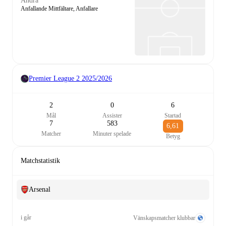
Andra
Anfallande Mittfältare, Anfallare
Premier League 2
2025/2026
2
0
6
Mål
Assister
Startad
7
583
6,61
Matcher
Minuter spelade
Betyg
Matchstatistik
Arsenal
i går
Vänskapsmatcher klubbar