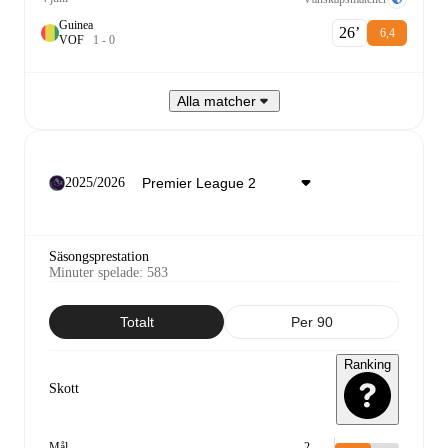
Guinea
26‎’‎
6,4
V
O
F
1
-
0
Alla matcher
2025/2026
Säsongsprestation
Minuter spelade
:
583
Totalt
Per 90
Ranking
Skott
Mål
2