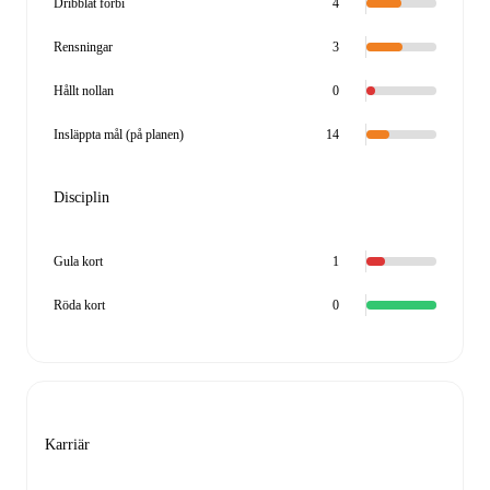
Dribblat förbi
4
Rensningar
3
Hållt nollan
0
Insläppta mål (på planen)
14
Disciplin
Gula kort
1
Röda kort
0
Karriär