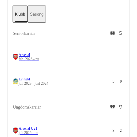
Klubb
Säsong
Seniorkarriär
Arsenal
feb. 2026 - nu
Linfield
3
0
juli 2023 - juni 2024
Ungdomskarriär
Arsenal U21
8
2
juli 2025 - nu