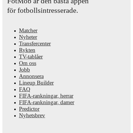
FotMob är den bästa appen
för fotbollsintresserade.
Matcher
Nyheter
Transfercenter
Rykten
TV-tablåer
Om oss
Jobb
Annonsera
Lineup Builder
FAQ
FIFA-rankningar, herrar
FIFA-rankningar, damer
Predictor
Nyhetsbrev