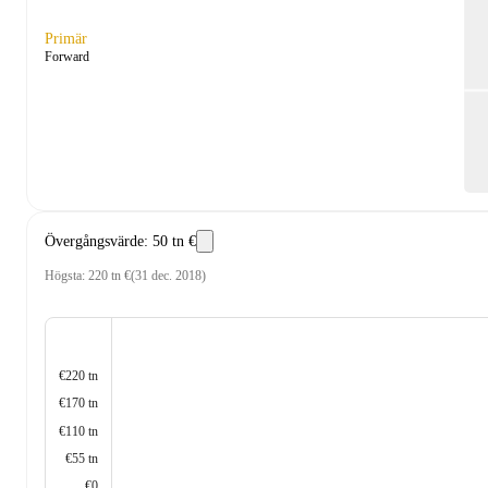
Primär
Forward
Övergångsvärde
:
50 tn €
Högsta
:
220 tn €
(
31 dec. 2018
)
€220 tn
€170 tn
€110 tn
€55 tn
€0