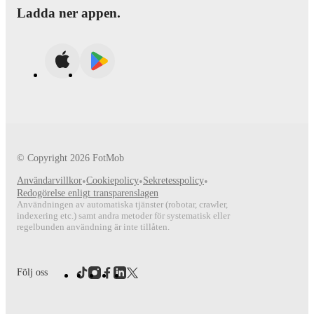
Ladda ner appen.
© Copyright
2026
FotMob
Användarvillkor
•
Cookiepolicy
•
Sekretesspolicy
•
Redogörelse enligt transparenslagen
Användningen av automatiska tjänster (robotar, crawler,
indexering etc.) samt andra metoder för systematisk eller
regelbunden användning är inte tillåten.
Följ oss