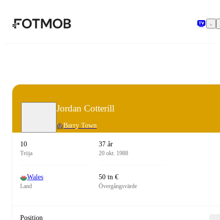
Hoppa till huvudinnehållet
Jordan Cotterill
Barry Town
10
37 år
Tröja
20 okt. 1988
Wales
50 tn €
Land
Övergångsvärde
Position