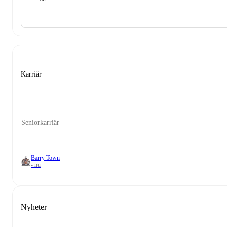
Karriär
Seniorkarriär
Barry Town
- nu
Nyheter