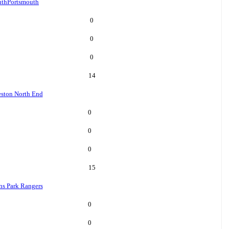
uth
Portsmouth
0
0
0
14
eston North End
0
0
0
15
s Park Rangers
0
0