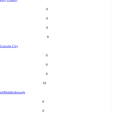
0
0
0
9
n
Lincoln City
0
0
0
10
ugh
Middlesbrough
0
0