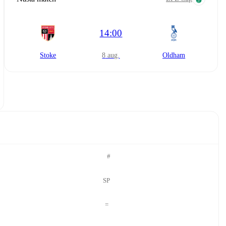
14:00
Stoke
8 aug.
Oldham
#
SP
=