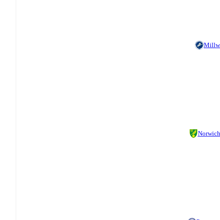
Millw
Norwic