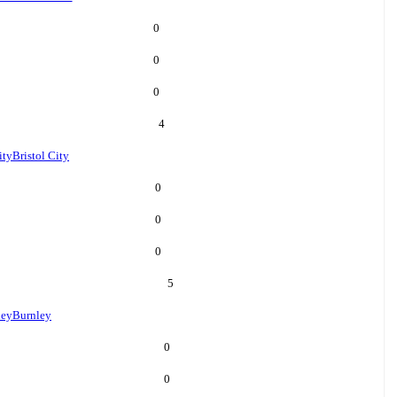
0
0
0
4
ity
Bristol City
0
0
0
5
ley
Burnley
0
0