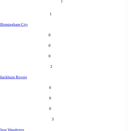
P
1
m
Birmingham City
0
0
0
2
lackburn Rovers
0
0
0
3
lton Wanderers