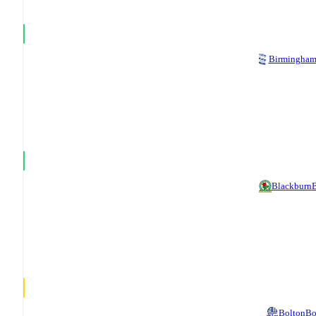
Birmingha
Blackburn
B
Bolton
Bo