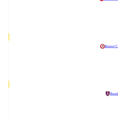
Bristol C
Burn