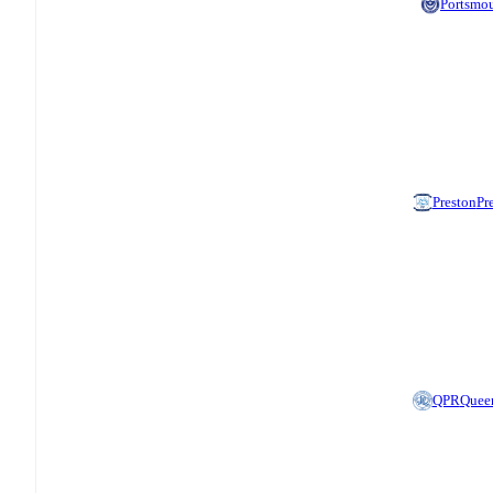
Portsmo
Preston
Pr
QPR
Queen