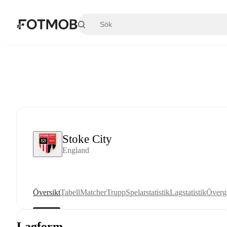
Hoppa till huvudinnehållet
Stoke City
England
Översikt
Tabell
Matcher
Trupp
Spelarstatistik
Lagstatistik
Överg
Lagform