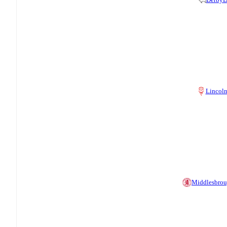
Lincol
Middlesbro