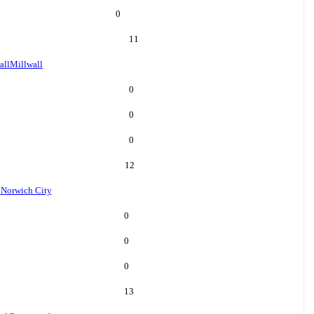
0
11
all
Millwall
0
0
0
12
h
Norwich City
0
0
0
13