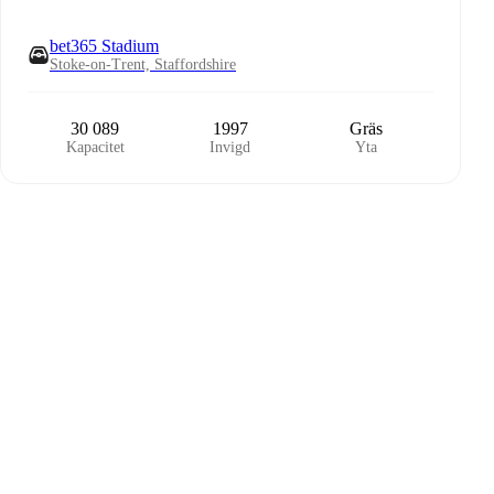
bet365 Stadium
Stoke-on-Trent, Staffordshire
30 089
1997
Gräs
Kapacitet
Invigd
Yta