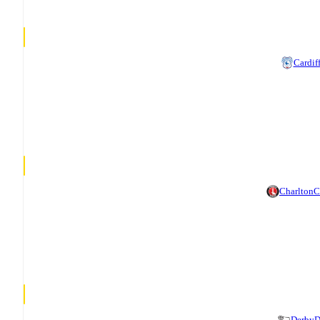
Cardif
Charlton
C
Derby
D