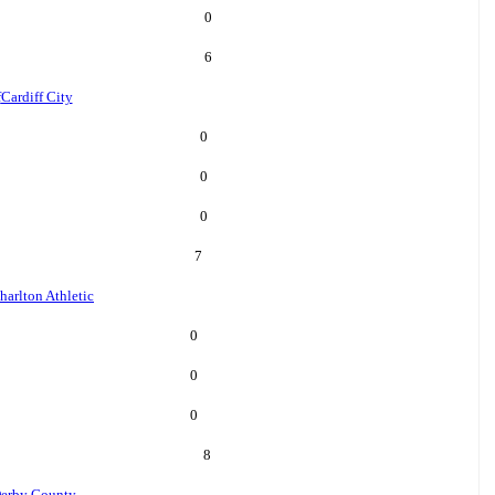
0
6
f
Cardiff City
0
0
0
7
harlton Athletic
0
0
0
8
erby County