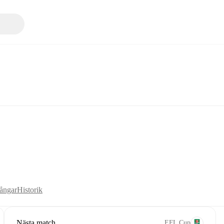
ångar
Historik
Nästa match
EFL Cup