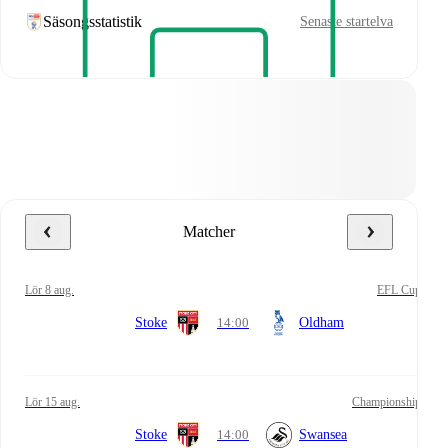
Säsongsstatistik
Senaste startelva
Matcher
lör 8 aug.
EFL Cup
Stoke
14:00
Oldham
lör 15 aug.
Championship
Stoke
14:00
Swansea