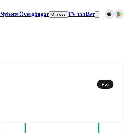
Nyheter
Övergångar
TV-tablåer
Om oss
Synkronisera till kalender
Följ