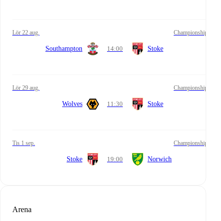
lör 22 aug.
Championship
Southampton
14:00
Stoke
lör 29 aug.
Championship
Wolves
11:30
Stoke
tis 1 sep.
Championship
Stoke
19:00
Norwich
Arena