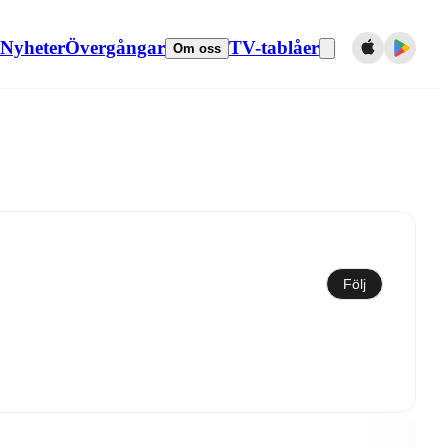
Nyheter
Övergångar
TV-tablåer
Om oss
Synkronisera till kalender
Följ