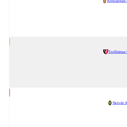
Kristianstad
Trollhättan
Skövde 