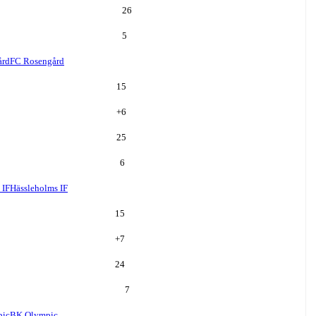
26
5
ård
FC Rosengård
15
+
6
25
6
 IF
Hässleholms IF
15
+
7
24
7
pic
BK Olympic