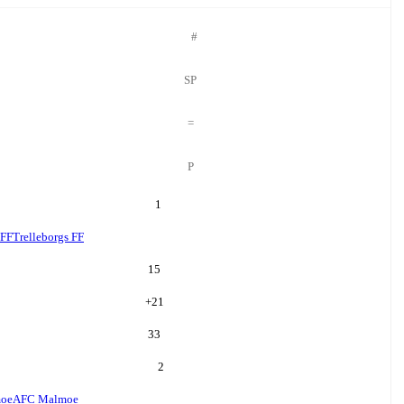
#
SP
=
P
1
 FF
Trelleborgs FF
15
+
21
33
2
oe
AFC Malmoe