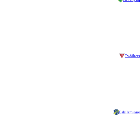
Tvååkers
Eskilsminne