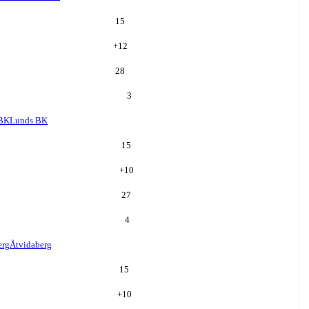
15
+
12
28
3
 BK
Lunds BK
15
+
10
27
4
erg
Åtvidaberg
15
+
10