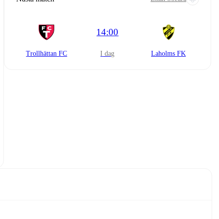
14:00
Trollhättan FC
i dag
Laholms FK