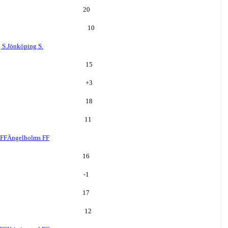
20
10
 S.
Jönköping S.
15
+
3
18
11
 FF
Ängelholms FF
16
-1
17
12