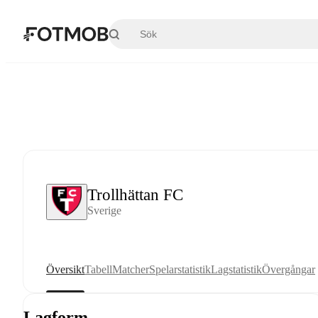
Hoppa till huvudinnehållet
Trollhättan FC
Sverige
Översikt
Tabell
Matcher
Spelarstatistik
Lagstatistik
Övergångar
Lagform