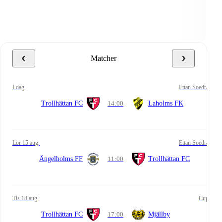
Matcher
i dag
Ettan Soedra
Trollhättan FC
14:00
Laholms FK
lör 15 aug.
Ettan Soedra
Ängelholms FF
11:00
Trollhättan FC
tis 18 aug.
Cup
Trollhättan FC
17:00
Mjällby