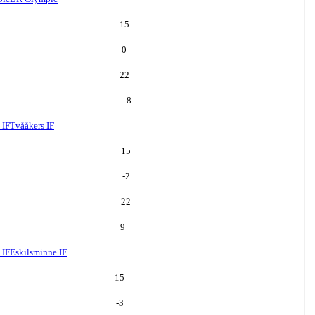
15
0
22
8
 IF
Tvååkers IF
15
-2
22
9
 IF
Eskilsminne IF
15
-3