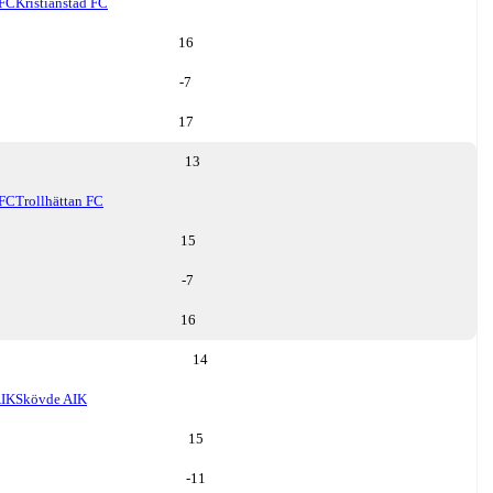
 FC
Kristianstad FC
16
-7
17
13
 FC
Trollhättan FC
15
-7
16
14
AIK
Skövde AIK
15
-11