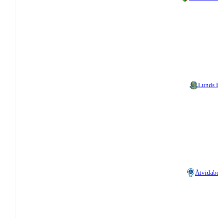
Lunds
Åtvidab