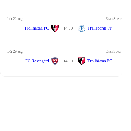
lör 22 aug.
Ettan Soedra
Trollhättan FC
14:00
Trelleborgs FF
lör 29 aug.
Ettan Soedra
FC Rosengård
14:00
Trollhättan FC