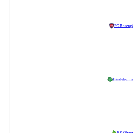
FC Roseng
Hässleholms
BK Olym