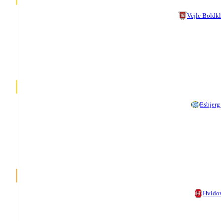
Vejle Boldk
Esbjerg
Hvido