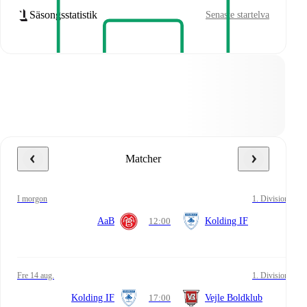
Säsongsstatistik
Senaste startelva
Matcher
i morgon
1. Division
AaB
12:00
Kolding IF
fre 14 aug.
1. Division
Kolding IF
17:00
Vejle Boldklub