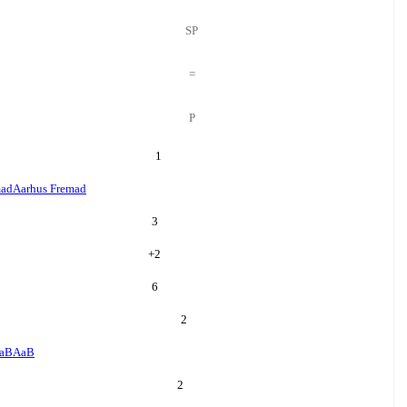
SP
=
P
1
mad
Aarhus Fremad
3
+
2
6
2
aB
AaB
2