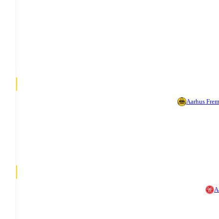
Aarhus Fre
A