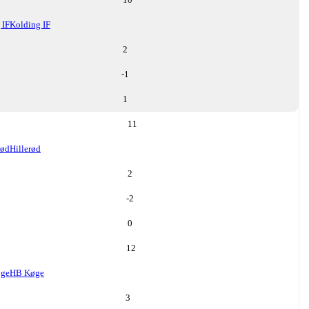
 IF
Kolding IF
2
-1
1
11
rød
Hillerød
2
-2
0
12
ge
HB Køge
3