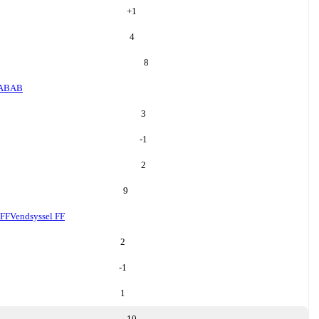
+
1
4
8
AB
AB
3
-1
2
9
 FF
Vendsyssel FF
2
-1
1
10