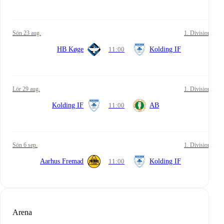
sön 23 aug.
1. Division
HB Køge
11:00
Kolding IF
lör 29 aug.
1. Division
Kolding IF
11:00
AB
sön 6 sep.
1. Division
Aarhus Fremad
11:00
Kolding IF
Arena