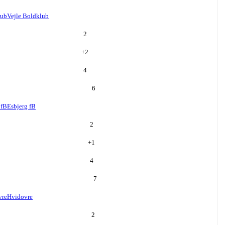
lub
Vejle Boldklub
2
+
2
4
6
 fB
Esbjerg fB
2
+
1
4
7
vre
Hvidovre
2