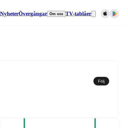
Nyheter
Övergångar
TV-tablåer
Om oss
Synkronisera till kalender
Följ