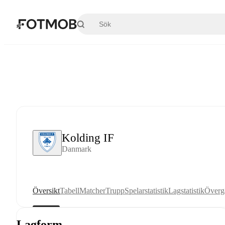
Hoppa till huvudinnehållet
Kolding IF
Danmark
Översikt
Tabell
Matcher
Trupp
Spelarstatistik
Lagstatistik
Överg
Lagform