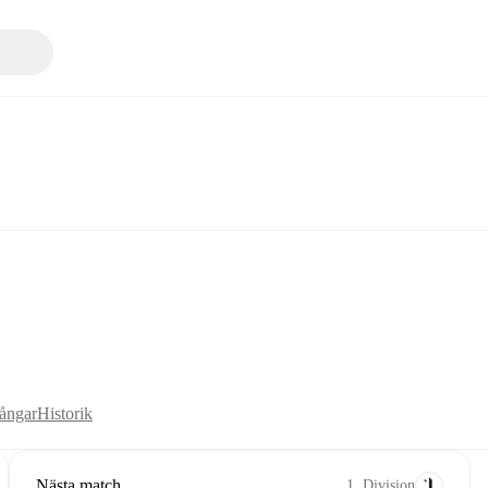
ångar
Historik
Nästa match
1. Division