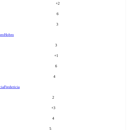
+
2
6
3
bro
Hobro
3
+
1
6
4
cia
Fredericia
2
+
3
4
5