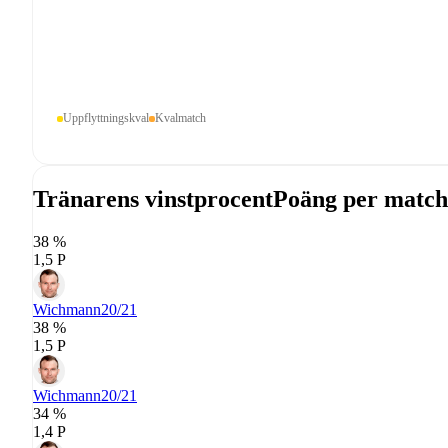
Uppflyttningskval
Kvalmatch
Tränarens vinstprocent
Poäng per match
38 %
1,5 P
Wichmann
20/21
38 %
1,5 P
Wichmann
20/21
34 %
1,4 P