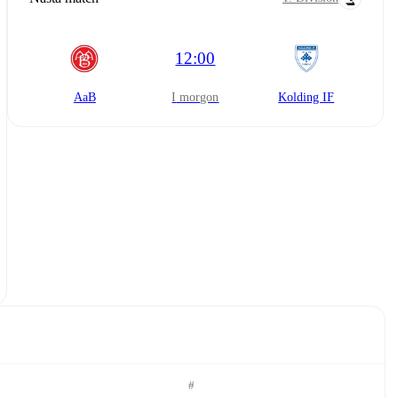
12:00
AaB
i morgon
Kolding IF
#