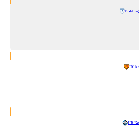
Kolding
Hille
HB Kø