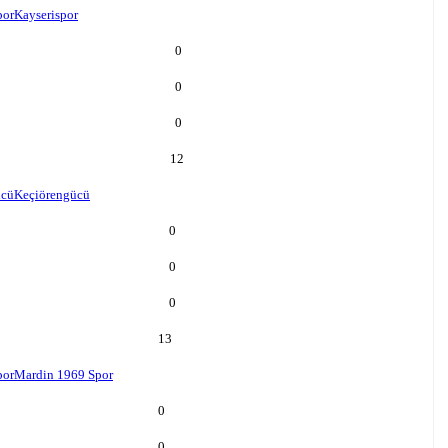
por
Kayserispor
0
0
0
12
ücü
Keçiörengücü
0
0
0
13
por
Mardin 1969 Spor
0
0