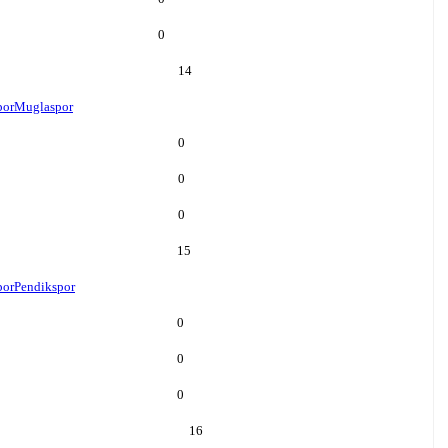
0
14
por
Muglaspor
0
0
0
15
por
Pendikspor
0
0
0
16