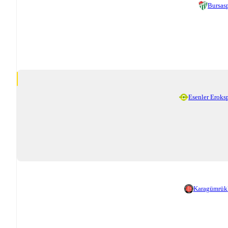
Bursas
Esenler Eroks
Karagümrük