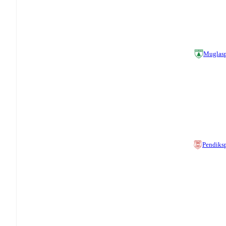
Muglas
Pendiks