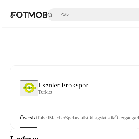
Hoppa till huvudinnehållet
Esenler Erokspor
Turkiet
Översikt
Tabell
Matcher
Spelarstatistik
Lagstatistik
Övergångar
Lagform