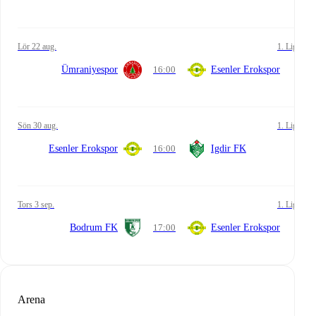
lör 22 aug.
1. Lig
Ümraniyespor
16:00
Esenler Erokspor
sön 30 aug.
1. Lig
Esenler Erokspor
16:00
Igdir FK
tors 3 sep.
1. Lig
Bodrum FK
17:00
Esenler Erokspor
Arena