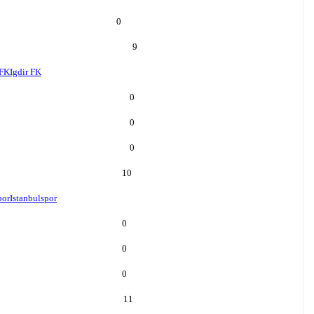
0
9
 FK
Igdir FK
0
0
0
10
por
Istanbulspor
0
0
0
11