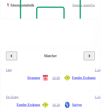
Säsongsstatistik
Senaste startelva
Matcher
i dag
1. Lig
Sivasspor
16:00
Esenler Erokspor
fre 14 aug.
1. Lig
Esenler Erokspor
18:30
Sariyer