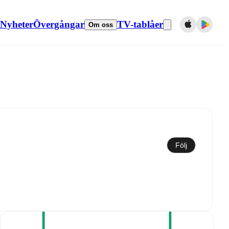
Nyheter
Övergångar
TV-tablåer
Om oss
Synkronisera till kalender
Följ