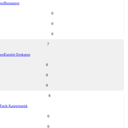
por
Bursaspor
0
0
0
7
por
Esenler Erokspor
0
0
0
8
Fatih Karagümrük
0
0