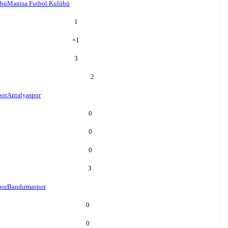
übü
Manisa Futbol Kulübü
1
+
1
3
2
por
Antalyaspor
0
0
0
3
por
Bandırmaspor
0
0