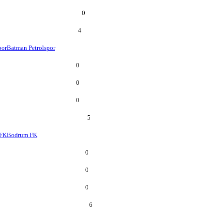
0
4
por
Batman Petrolspor
0
0
0
5
FK
Bodrum FK
0
0
0
6