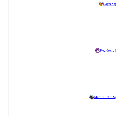
Kayseris
Keçiöreng
Mardin 1969 S