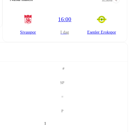
16:00
Sivasspor
i dag
Esenler Erokspor
#
SP
=
P
1