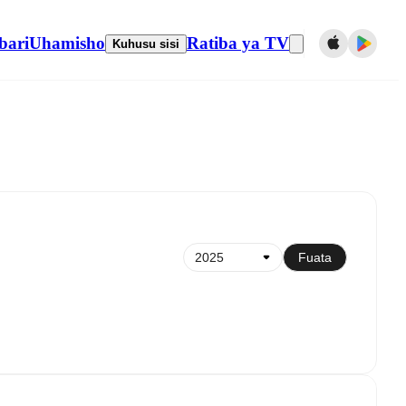
bari
Uhamisho
Ratiba ya TV
Kuhusu sisi
Sawazisha kwenye kalenda
Fuata