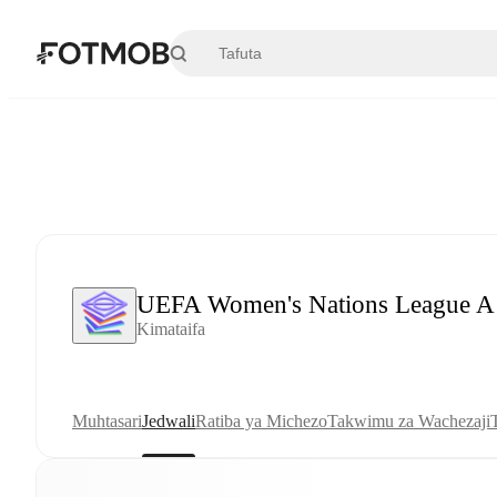
Ruka hadi maudhui kuu
UEFA Women's Nations League A
Kimataifa
Muhtasari
Jedwali
Ratiba ya Michezo
Takwimu za Wachezaji