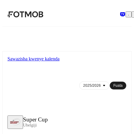
Ruka hadi maudhui kuu
Sawazisha kwenye kalenda
Fuata
Super Cup
Ubelgiji