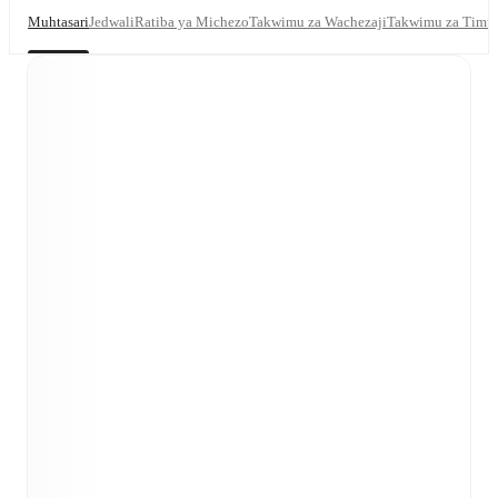
Muhtasari
Jedwali
Ratiba ya Michezo
Takwimu za Wachezaji
Takwimu za Timu