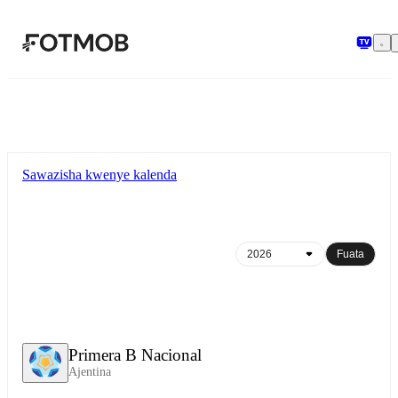
Ruka hadi maudhui kuu
Sawazisha kwenye kalenda
Fuata
Primera B Nacional
Ajentina