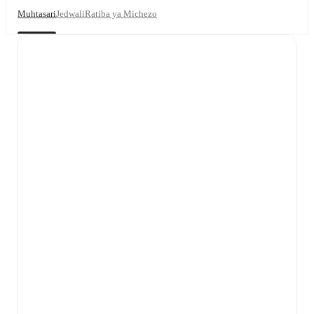
Muhtasari
Jedwali
Ratiba ya Michezo