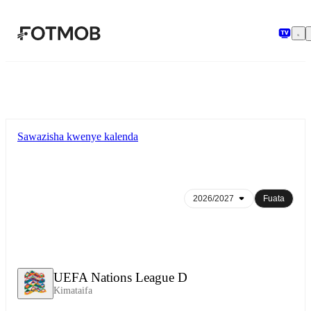
Ruka hadi maudhui kuu
Sawazisha kwenye kalenda
Fuata
UEFA Nations League D
Kimataifa