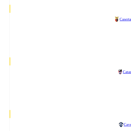
Casert
Cata
Cav