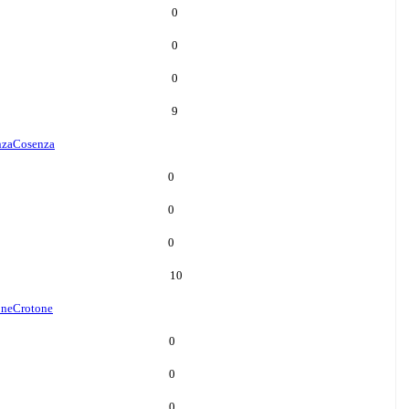
0
0
0
9
nza
Cosenza
0
0
0
10
one
Crotone
0
0
0