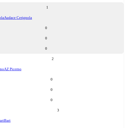
1
ola
Audace Cerignola
0
0
0
2
rno
AZ Picerno
0
0
0
3
ari
Bari