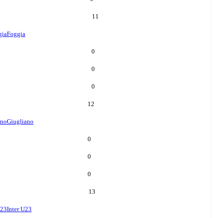
11
gia
Foggia
0
0
0
12
ano
Giugliano
0
0
0
13
U23
Inter U23