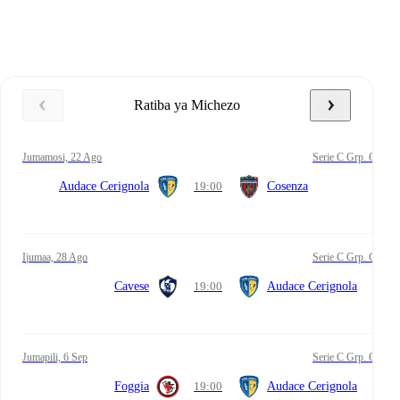
Ratiba ya Michezo
Jumamosi, 22 Ago
Serie C Grp. C
Audace Cerignola
19:00
Cosenza
Ijumaa, 28 Ago
Serie C Grp. C
Cavese
19:00
Audace Cerignola
Jumapili, 6 Sep
Serie C Grp. C
Foggia
19:00
Audace Cerignola