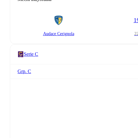
1
Audace Cerignola
Serie C
Grp. C