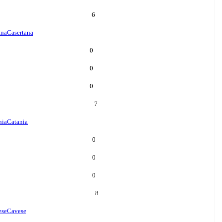
6
ana
Casertana
0
0
0
7
nia
Catania
0
0
0
8
ese
Cavese