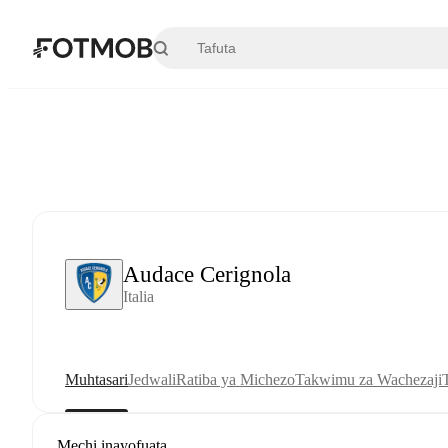
Ruka hadi maudhui kuu
Audace Cerignola
Italia
Muhtasari
Jedwali
Ratiba ya Michezo
Takwimu za Wachezaji
Mechi inayofuata