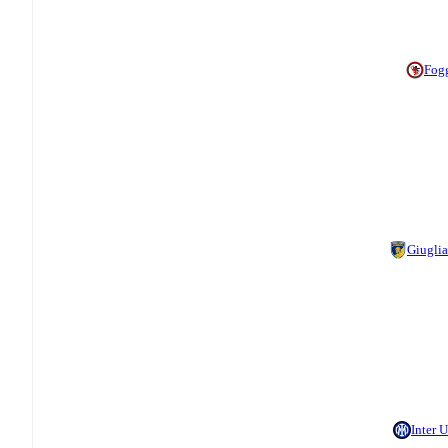
Fog
Giugli
Inter 