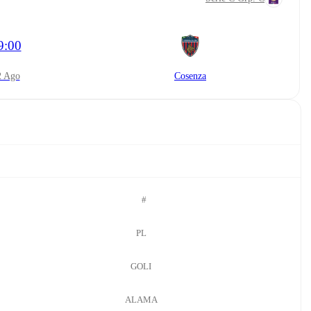
9:00
22 Ago
Cosenza
#
PL
GOLI
ALAMA