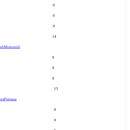
0
0
0
14
oli
Monopoli
0
0
0
15
nza
Potenza
0
0