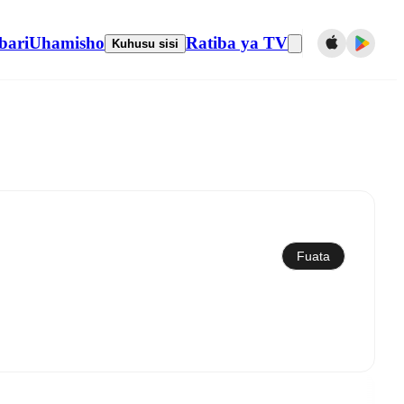
bari
Uhamisho
Ratiba ya TV
Kuhusu sisi
Sawazisha kwenye kalenda
Fuata