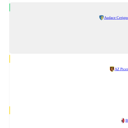
Audace Cerign
AZ Pice
B