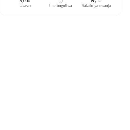
5,000
Nyasi
Uwezo
Imefunguliwa
Sakafu ya uwanja