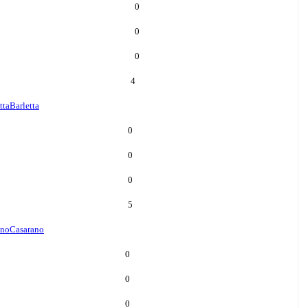
0
0
0
4
tta
Barletta
0
0
0
5
ano
Casarano
0
0
0