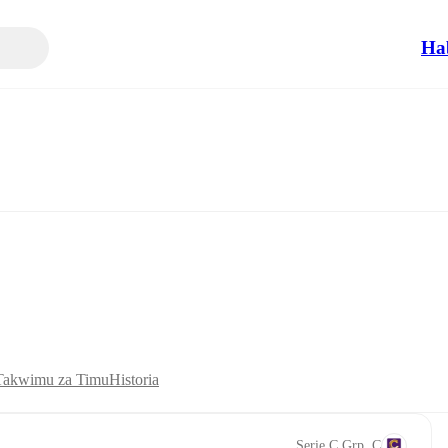
Ha
Takwimu za Timu
Historia
Serie C Grp. C