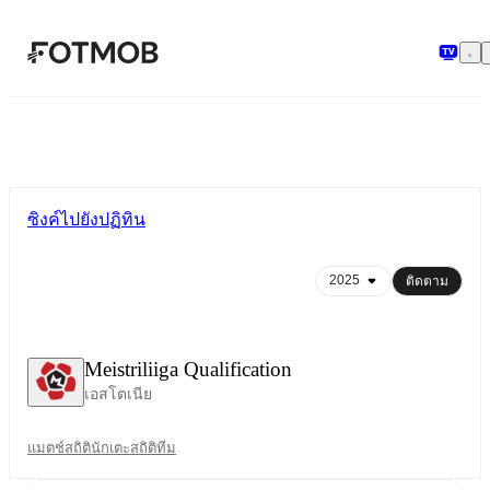
ข้ามไปยังเนื้อหาหลัก
ซิงค์ไปยังปฏิทิน
ติดตาม
Meistriliiga Qualification
เอสโตเนีย
แมตช์
สถิตินักเตะ
สถิติทีม