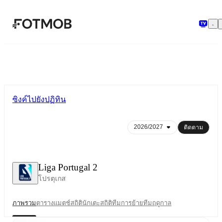
ข้ามไปยังเนื้อหาหลัก
ซิงค์ไปยังปฏิทิน
ติดตาม
Liga Portugal 2
โปรตุเกส
ภาพรวม
ตาราง
แมตช์
สถิตินักเตะ
สถิติทีม
การย้ายทีม
ฤดูกาล