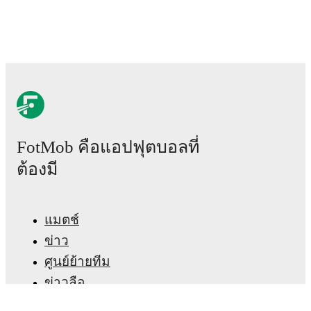
Real-time extensive stats powered by Opta:
Possession, shots, corners, big chances created, xG,
momentum, and shot maps.
The lineups are:
Virtus Acquaviva
(4-3-3)
:
Samuele Guddo
-
Nicola
Gori
,
Aron Giacomoni
,
Matteo Legittimo
,
Roberto
Sabato
-
Ivan Buonocunto
,
Andrea Montanari
,
FotMob คือแอปฟุตบอลที่
Alessandro Golinucci
-
Abdoul Niang
,
Stefano
Scappini
,
Matteo Zenoni
.
ต้องมี
Breidablik
(4-3-3)
:
Anton Ari Einarsson
-
Valgeir
Valgeirsson
,
Damir Muminovic
,
Ásgeir Orrason
,
Kristinn Jónsson
-
Höskuldur Gunnlaugsson
,
Arnór
Jónsson
,
Viktor Einarsson
-
Ágúst Thorsteinsson
,
แมตช์
Kristófer Kristinsson
,
Davíd Ingvarsson
.
ข่าว
ศูนย์ย้ายทีม
Injury and suspension information are provided on
FotMob ahead of every match, giving you the latest
ข่าวลือ
team news before lineups are announced.
ผังรายการทีวี