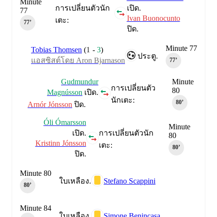
Minute
การเปลี่ยนตัวนัก
เปิด.
77
Ivan Buonocunto
เตะ:
77‎’‎
ปิด.
Minute 77
Tobias Thomsen
(
1
-
3
)
ประตู.
แอสซิสต์โดย Aron Bjarnason
77‎’‎
Gudmundur
Minute
การเปลี่ยนตัว
80
Magnússon
เปิด.
นักเตะ:
80‎’‎
Arnór Jónsson
ปิด.
Óli Ómarsson
Minute
เปิด.
การเปลี่ยนตัวนัก
80
Kristinn Jónsson
เตะ:
80‎’‎
ปิด.
Minute 80
Stefano Scappini
ใบเหลือง.
80‎’‎
Minute 84
Simone Benincasa
ใบเหลือง.