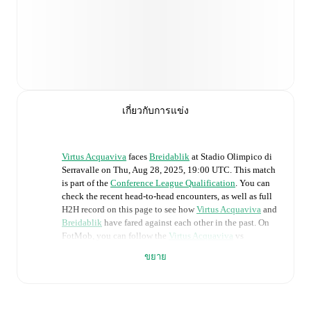
เกี่ยวกับการแข่ง
Virtus Acquaviva
faces
Breidablik
at
Stadio Olimpico di
Serravalle
on
Thu, Aug 28, 2025, 19:00 UTC
.
This match
is part of the
Conference League Qualification
. You can
check the recent head-to-head encounters, as well as full
H2H record on this page to see how
Virtus Acquaviva
and
Breidablik
have fared against each other in the past. On
FotMob, you can follow the
Virtus Acquaviva
vs
Breidablik
live score with a full set of match features,
ขยาย
including:
Live updates: Every goal, card, substitution and key
moment instantly delivered on FotMob.