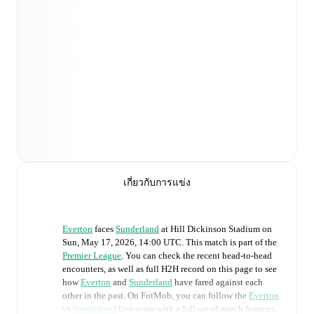
เกี่ยวกับการแข่ง
Everton
faces
Sunderland
at
Hill Dickinson Stadium
on
Sun, May 17, 2026, 14:00 UTC
.
This match is part of the
Premier League
. You can check the recent head-to-head
encounters, as well as full H2H record on this page to see
how
Everton
and
Sunderland
have fared against each
other in the past. On FotMob, you can follow the
Everton
vs
Sunderland
live score with a full set of match features,