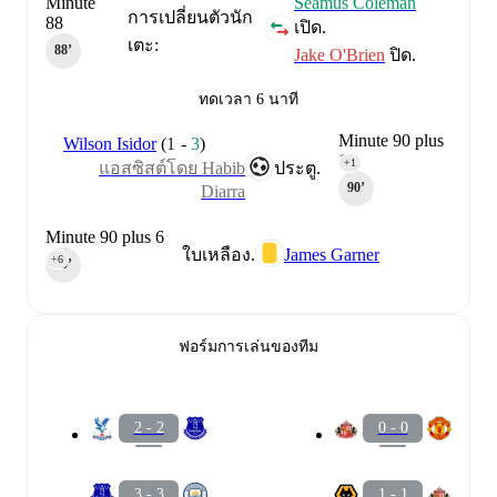
Minute
Séamus Coleman
การเปลี่ยนตัวนัก
88
เปิด.
เตะ:
88‎’‎
Jake O'Brien
ปิด.
ทดเวลา 6 นาที
Minute 90 plus
Wilson Isidor
(
1
-
3
)
1
+1
แอสซิสต์โดย Habib
ประตู.
90‎’‎
Diarra
Minute 90 plus 6
James Garner
ใบเหลือง.
+6
90‎’‎
ฟอร์มการเล่นของทีม
2 - 2
0 - 0
3 - 3
1 - 1