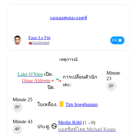
แมนออฟเดอะแมตช์
Enzo Le Fée
8.6
Sunderland
เหตุการณ์
Minute
Luke O'Nien
เปิด.
การเปลี่ยนตัวนัก
23
Omar Alderete
เตะ:
23‎’‎
ปิด.
Minute 25
Tim Iroegbunam
ใบเหลือง.
25‎’‎
Minute 43
Merlin Röhl
(
1
-
0
)
ประตู.
แอสซิสต์โดย Michael Keane
43‎’‎