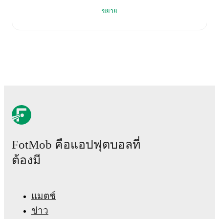
including:
ขยาย
Live updates: Every goal, card, substitution and key
moment instantly delivered on FotMob.
Real-time extensive stats powered by Opta:
Possession, shots, corners, big chances created, xG,
momentum, and shot maps.
The lineups are:
Everton
(4-2-3-1)
:
Jordan Pickford
-
Jake O'Brien
,
James Tarkowski
,
Michael Keane
,
Vitaliy Mykolenko
-
Tim Iroegbunam
,
James Garner
-
Merlin Röhl
,
FotMob คือแอปฟุตบอลที่
Kiernan Dewsbury-Hall
,
Iliman Ndiaye
-
Beto
.
Sunderland
(4-2-3-1)
:
Robin Roefs
-
Lutsharel
ต้องมี
Geertruida
,
Nordi Mukiele
,
Omar Alderete
,
Reinildo
-
Granit Xhaka
,
Noah Sadiki
-
Trai Hume
,
Enzo Le Fée
,
Nilson Angulo
-
Brian Brobbey
.
แมตช์
Unavailable players for
Everton
:
Jack Grealish
ข่าว
(
injury
)
.
Unavailable players for
Sunderland
:
Daniel