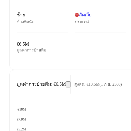
ซ้าย
ลัตเวีย
ข้างที่ถนัด
ประเทศ
€6.5M
มูลค่าการย้ายทีม
มูลค่าการย้ายทีม
:
€6.5M
สูงสุด
:
€10.5M
(
1 ก.ย. 2568
)
€10M
€7.9M
€5.2M