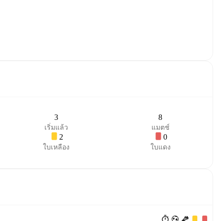
3
8
เริ่มแล้ว
แมตช์
2
0
ใบเหลือง
ใบแดง