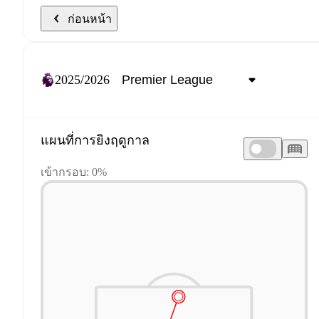
ก่อนหน้า
2025/2026
แผนที่การยิงฤดูกาล
เข้ากรอบ: 0%