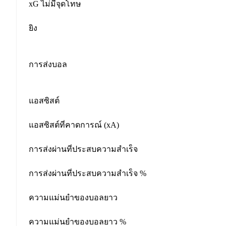
xG ไม่มีจุดโทษ
ยิง
การส่งบอล
แอสซิสต์
แอสซิสต์ที่คาดการณ์ (xA)
การส่งผ่านที่ประสบความสำเร็จ
การส่งผ่านที่ประสบความสำเร็จ %
ความแม่นยำของบอลยาว
ความแม่นยำของบอลยาว %