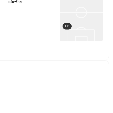
แบ็คซ้าย
LB