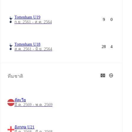
Tottenham U19
9
0
ก.ย. 2561 - ส.ค. 2564
Tottenham U18
28
4
ส.ค. 2561 - มิ.ย. 2564
ทีมชาติ
ลัตเวีย
มี.ค. 2569 - พ.ค. 2569
อังกฤษ U21
มี.ค. 2568 - มี.ค. 2568