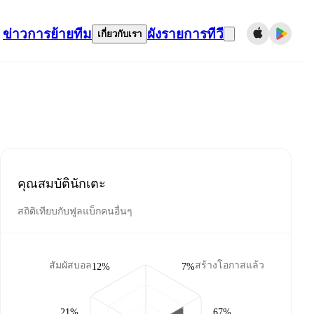
ข่าว
การย้ายทีม
ผังรายการทีวี
เกี่ยวกับเรา
คุณสมบัตินักเตะ
สถิติเทียบกับฟูลแบ็กคนอื่นๆ
สัมผัสบอล
สร้างโอกาสแล้ว
12%
7%
21%
67%