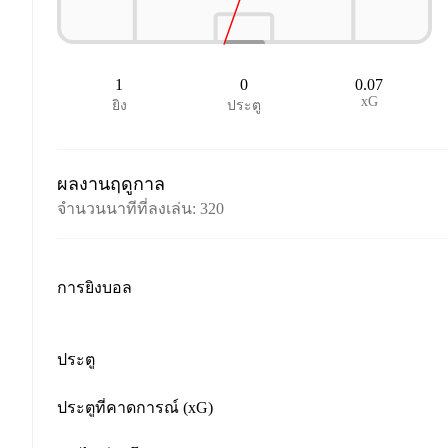
1
0
0.07
xG
ยิง
ประตู
ผลงานฤดูกาล
จำนวนนาทีที่ลงเล่น
:
320
การยิงบอล
ประตู
ประตูที่คาดการณ์ (xG)