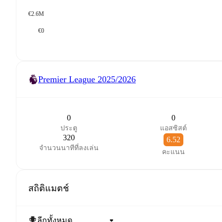
€2.6M
€0
Premier League
2025/2026
0
0
ประตู
แอสซิสต์
320
6.52
จำนวนนาทีที่ลงเล่น
คะแนน
สถิติแมตช์