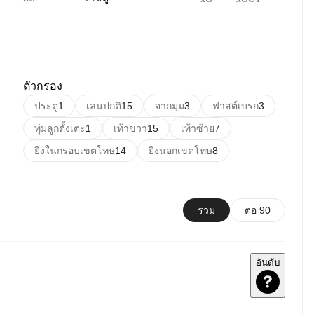
ตัวกรอง
ประตู
1
เล่นปกติ
15
จากมุม
3
ฟาสต์เบรก
3
ทุ่มลูกตั้งเตะ
1
เท้าขวา
15
เท้าซ้าย
7
ยิงในกรอบเขตโทษ
14
ยิงนอกเขตโทษ
8
รวม
ต่อ 90
อันดับ