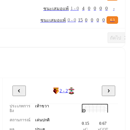
1
-
0
4
0
0
0
0
-
ชนะ
เสมอ
แพ้
0
-
0
15
0
0
0
0
ชนะ
เสมอ
แพ้
6.3
ถัดไป
2 - 2
ประเภทการ
เท้าขวา
ยิง
สถานการณ์
เล่นปกติ
0.15
0.67
ผล
ประตู
xG
xGOT