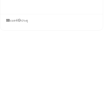
แมตช์
ประตู