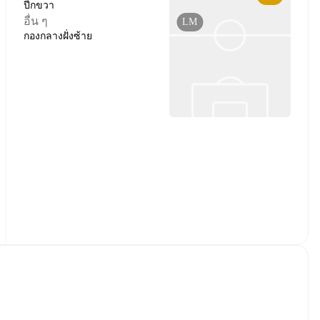
ปีกขวา
อื่น ๆ
LM
กองกลางฝั่งซ้าย