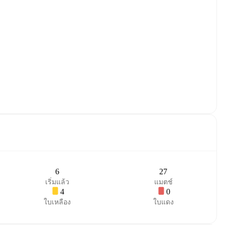
6
27
เริ่มแล้ว
แมตช์
4
0
ใบเหลือง
ใบแดง