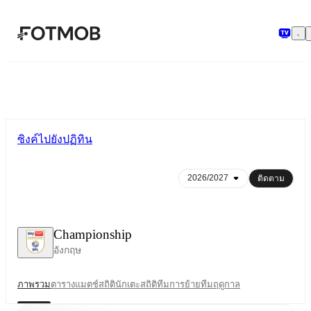
ข้ามไปยังเนื้อหาหลัก
ซิงค์ไปยังปฏิทิน
ติดตาม
Championship
อังกฤษ
ภาพรวม
ตาราง
แมตช์
สถิตินักเตะ
สถิติทีม
การย้ายทีม
ฤดูกาล