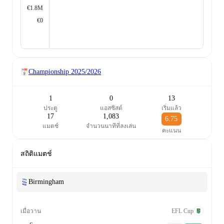
€1.8M
€0
Championship
2025/2026
1
0
13
ประตู
แอสซิสต์
เริ่มแล้ว
17
1,083
6.75
แมตช์
จำนวนนาทีที่ลงเล่น
คะแนน
สถิติแมตช์
Birmingham
EFL Cup
เมื่อวาน