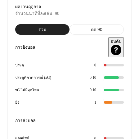
ผลงานฤดูกาล
จำนวนนาทีที่ลงเล่น
:
90
รวม
ต่อ 90
อันดับ
การยิงบอล
ประตู
0
ประตูที่คาดการณ์ (xG)
0.10
xG ไม่มีจุดโทษ
0.10
ยิง
1
การส่งบอล
แอสซิสต์
0