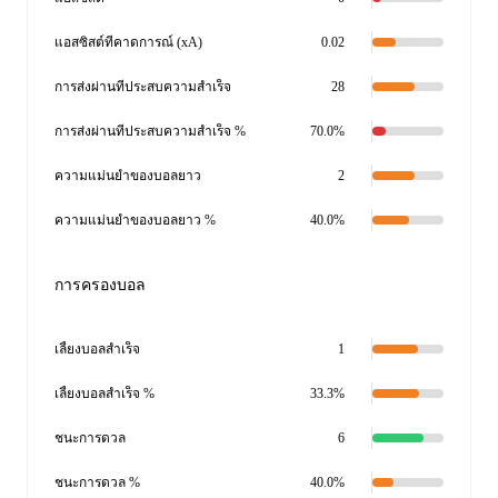
แอสซิสต์ที่คาดการณ์ (xA)
0.02
การส่งผ่านที่ประสบความสำเร็จ
28
การส่งผ่านที่ประสบความสำเร็จ %
70.0%
ความแม่นยำของบอลยาว
2
ความแม่นยำของบอลยาว %
40.0%
การครองบอล
เลี้ยงบอลสำเร็จ
1
เลี้ยงบอลสำเร็จ %
33.3%
ชนะการดวล
6
ชนะการดวล %
40.0%