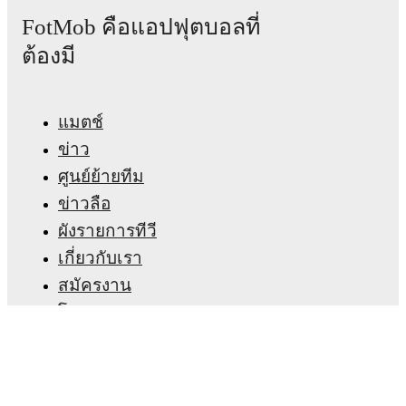
international career data.
FotMob คือแอปฟุตบอลที่
Throughout their career,
Jhon Solís
has won
3
titles
:
ต้องมี
Primera A
(
2022 Apertura
)
,
Superliga
(
2023
)
,
and
Copa Colombia (2021)
with
Atletico Nacional
.
Jhon Solís
has competed in
EFL Cup
,
Championship
,
แมตช์
LaLiga
,
FA Cup
,
Copa del Rey
,
Champions League
,
Primera A Apertura
,
Superliga
,
and
Copa Libertadores
.
ข่าว
Each league page on FotMob provides comprehensive
coverage including standings, fixtures, top scorers, and
ศูนย์ย้ายทีม
detailed team statistics.
ข่าวลือ
FotMob provides comprehensive coverage of
Jhon
ผังรายการทีวี
Solís
, including career statistics, match-by-match
ratings, transfer history, market value trends, and
เกี่ยวกับเรา
detailed performance analytics.
Follow Jhon Solís to
สมัครงาน
receive notifications about upcoming matches, goals,
and other key events.
โฆษณา
Lineup Builder
FAQ
อันดับฟีฟ่าชาย