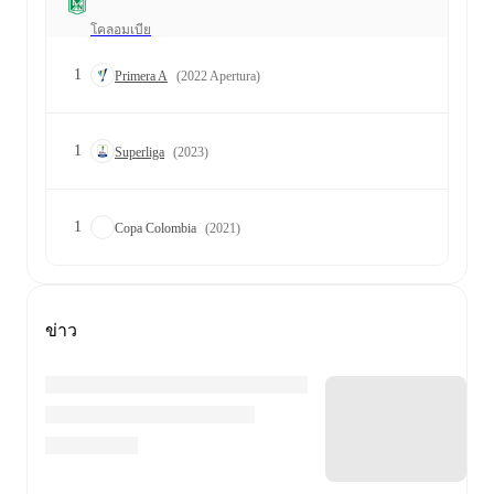
โคลอมเบีย
1
Primera A
(2022 Apertura)
1
Superliga
(2023)
1
Copa Colombia
(2021)
ข่าว