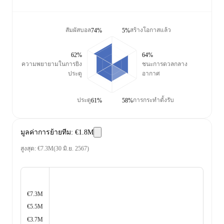
สัมผัสบอล
สร้างโอกาสแล้ว
74%
5%
62%
64%
ความพยายามในการยิง
ชนะการดวลกลาง
ประตู
อากาศ
ประตู
การกระทำตั้งรับ
61%
58%
มูลค่าการย้ายทีม
:
€1.8M
สูงสุด
:
€7.3M
(
30 มิ.ย. 2567
)
€7.3M
€5.5M
€3.7M