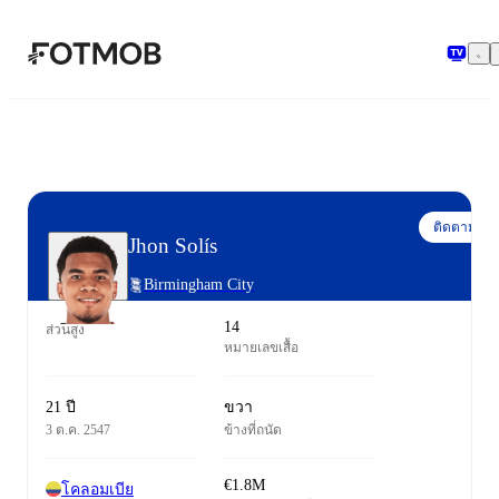
ข้ามไปยังเนื้อหาหลัก
ติดตาม
Jhon Solís
Birmingham City
14
ส่วนสูง
หมายเลขเสื้อ
21 ปี
ขวา
3 ต.ค. 2547
ข้างที่ถนัด
€1.8M
โคลอมเบีย