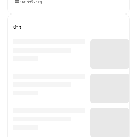
แมตช์
ประตู
ข่าว