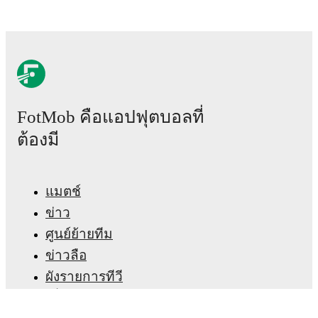
FotMob คือแอปฟุตบอลที่
ต้องมี
แมตช์
ข่าว
ศูนย์ย้ายทีม
ข่าวลือ
ผังรายการทีวี
เกี่ยวกับเรา