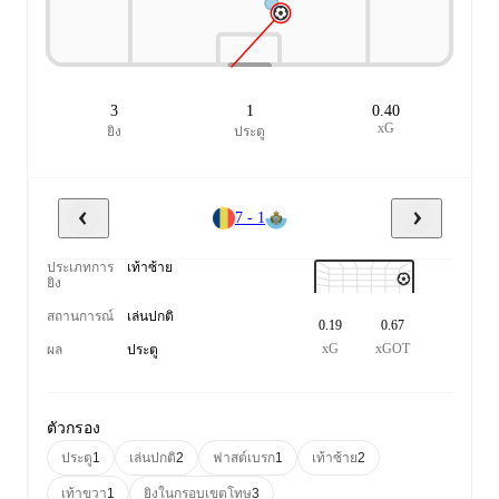
3
1
0.40
xG
ยิง
ประตู
7 - 1
ประเภทการ
เท้าซ้าย
ยิง
สถานการณ์
เล่นปกติ
0.19
0.67
xG
xGOT
ผล
ประตู
ตัวกรอง
1
2
1
2
ประตู
เล่นปกติ
ฟาสต์เบรก
เท้าซ้าย
1
3
เท้าขวา
ยิงในกรอบเขตโทษ