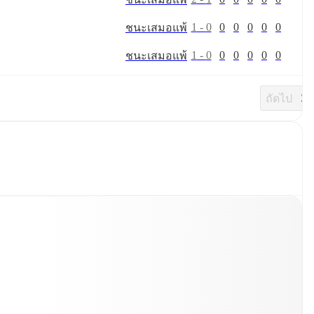
1
-
0
0
0
0
0
0
ชนะ
เสมอ
แพ้
1
-
0
0
0
0
0
0
ชนะ
เสมอ
แพ้
ถัดไป