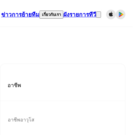
ข่าว
การย้ายทีม
ผังรายการทีวี
เกี่ยวกับเรา
อาชีพ
อาชีพอาวุโส