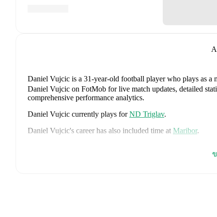
A
Daniel Vujcic
is a 31-year-old football player who plays as a 
Daniel Vujcic on FotMob for live match updates, detailed statis
comprehensive performance analytics.
Daniel Vujcic
currently plays for
ND Triglav
.
Daniel Vujcic
's career has also included time at
Maribor
.
Daniel Vujcic
is from
Slovenia
, and the
national team include
ข
Srdjan Kuzmic
,
Jaka Bijol
,
Benjamin Verbic
,
Sandi Lovric
,
A
Janza
,
Tamar Svetlin
,
Danijel Sturm
,
Zan-Luk Leban
,
David 
Drkusic
,
Adam Gnezda Cerin
,
David Brekalo
,
Tian Nai Kore
page on FotMob for comprehensive statistics, match history, an
FotMob provides comprehensive coverage of
Daniel Vujcic
, 
history, market value trends, and detailed performance analytic
matches, goals, and other key events.