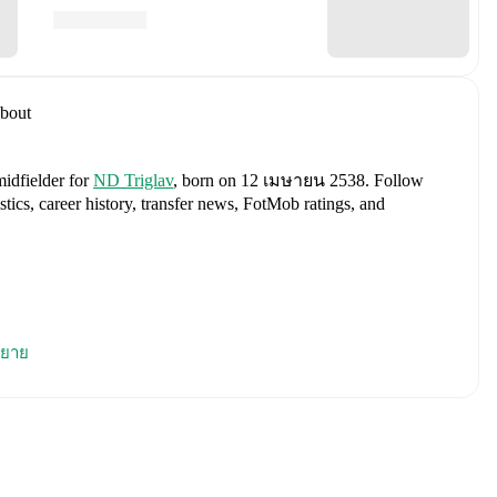
bout
midfielder
for
ND Triglav
, born on 12 เมษายน 2538
.
Follow
tics, career history, transfer news, FotMob ratings, and
s
Jan Oblak
,
Zan Karnicnik
,
Jost Urbancic
,
Marcel Ratnik
,
ยาย
ndraz Sporar
,
Svit Seslar
,
Tjas Begic
,
Matevz Vidovsek
,
Erik
Zec
,
Zan Vipotnik
,
Aljosa Matko
,
Petar Stojanovic
,
Vanja
n
,
Ester Sokler
,
and
Adrian Zeljkovic
.
Explore each player's
d international career data.
including career statistics, match-by-match ratings, transfer
s.
Follow Daniel Vujcic to receive notifications about upcoming