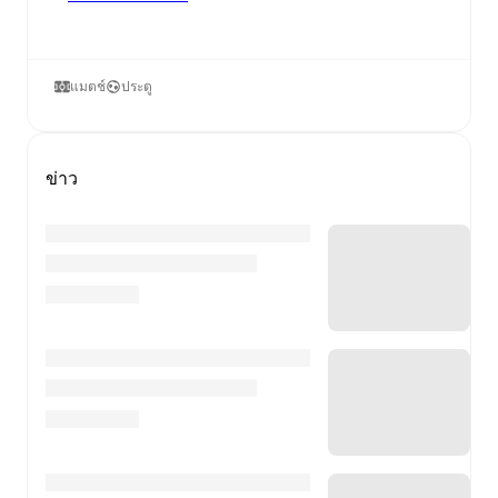
แมตช์
ประตู
ข่าว