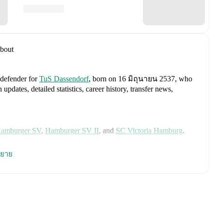
bout
 defender
for
TuS Dassendorf
, born on 16 มิถุนายน 2537, who
ates, detailed statistics, career history, transfer news,
amburger SV
,
Hamburger SV II
,
and
SC Victoria Hamburg
.
es
Manuel Neuer
,
Antonio Rüdiger
,
Waldemar Anton
,
Jonathan
ยาย
n Goretzka
,
Jamie Leweling
,
Jamal Musiala
,
Nick Woltemade
,
terbeck
,
Angelo Stiller
,
Florian Wirtz
,
Nathaniel Brown
,
Leroy
Nmecha
,
Malick Thiaw
,
Assan Ouédraogo
,
and
Deniz Undav
.
ics, match history, and international career data.
 including career statistics, match-by-match ratings, transfer
s.
Follow Kerim Carolus to receive notifications about