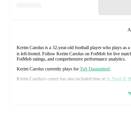
A
Kerim Carolus
is a 32-year-old football player who plays as a
is left-footed
.
Follow Kerim Carolus on FotMob for live match upd
FotMob ratings, and comprehensive performance analytics.
Kerim Carolus
currently plays for
TuS Dassendorf
.
Kerim Carolus
's career has also included time at
St. Pauli II
,
H
Kerim Carolus
is from
Germany
, and the
national team includ
ข
Tah
,
Aleksandar Pavlovic
,
Joshua Kimmich
,
Kai Havertz
,
Leo
Oliver Baumann
,
Pascal Groß
,
Maximilian Beier
,
Nico Schlot
Sané
,
Nadiem Amiri
,
Alexander Nübel
,
David Raum
,
Felix 
Explore each player's page on FotMob for comprehensive statist
FotMob provides comprehensive coverage of
Kerim Carolus
,
history, market value trends, and detailed performance analytic
upcoming matches, goals, and other key events.