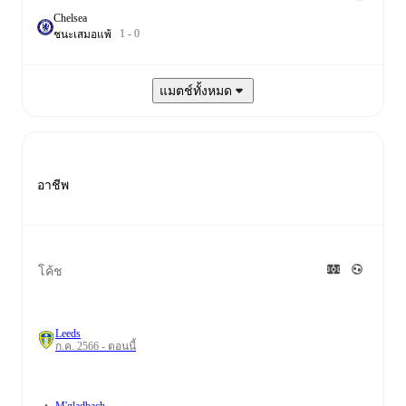
Chelsea
1
-
0
ชนะ
เสมอ
แพ้
แมตช์ทั้งหมด
อาชีพ
โค้ช
Leeds
ก.ค. 2566 - ตอนนี้
M'gladbach