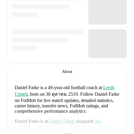
About
Daniel Farke
is a 49-year-old football coach
at
Leeds
United
, born on 30 ตุลาคม 2519
.
Follow Daniel Farke
on FotMob for live match updates, detailed statistics,
career history, transfer news, FotMob ratings, and
comprehensive performance analytics.
Daniel Farke
is at
Leeds United
alongside
Joe
Gelhardt
,
Largie Ramazani
,
Mateo Joseph
,
Lucas Perri
,
Jayden Bogle
,
Gabriel Gudmundsson
,
Ethan Ampadu
,