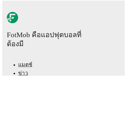
FotMob คือแอปฟุตบอลที่
ต้องมี
แมตช์
ข่าว
ศูนย์ย้ายทีม
ข่าวลือ
ผังรายการทีวี
เกี่ยวกับเรา
สมัครงาน
โฆษณา