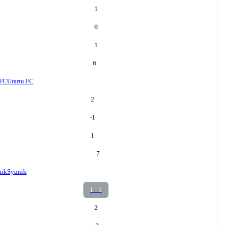
1
0
1
6
 FC
Urartu FC
2
-1
1
7
nik
Syunik
1 - 1
2