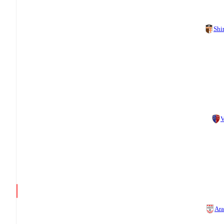
Shi
V
Ara