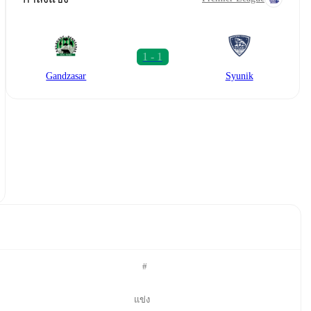
Gandzasar
Syunik
#
แข่ง