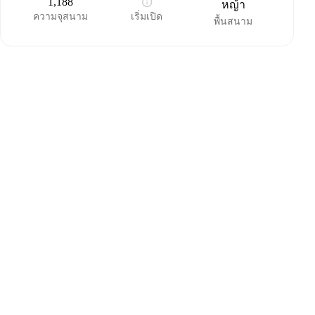
1,188
หญ้า
ความจุสนาม
เริ่มเปิด
พื้นสนาม