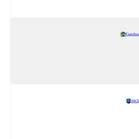
Gandza
BK