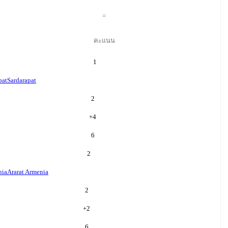
=
คะแนน
1
pat
Sardarapat
2
+
4
6
2
nia
Ararat Armenia
2
+
2
6