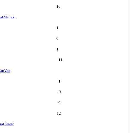
10
rak
Shirak
1
0
1
11
an
Van
1
-3
0
12
rat
Ararat