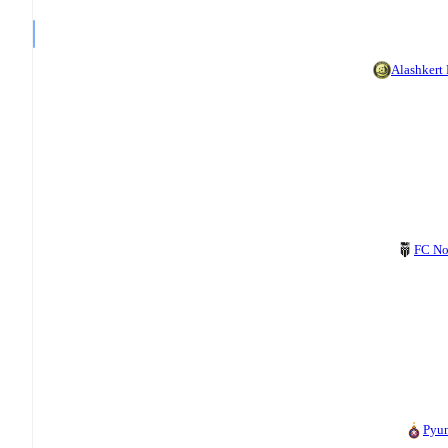
Alashkert
FC N
Pyu