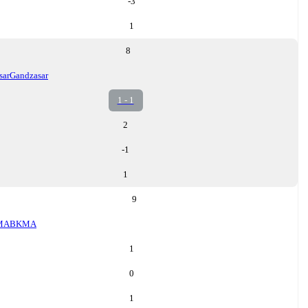
-3
1
8
sar
Gandzasar
1 - 1
2
-1
1
9
MA
BKMA
1
0
1