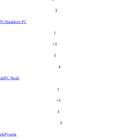
3
 FC
Alashkert FC
1
+
3
3
4
oah
FC Noah
1
+
3
3
5
nik
Pyunik