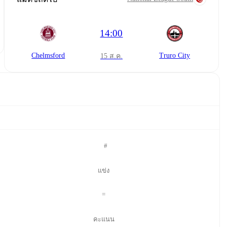
14:00
Chelmsford
Truro City
15 ส.ค.
#
แข่ง
=
คะแนน