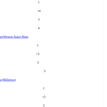
1
+
4
3
4
are
Weston Super Mare
1
+
3
3
5
cay
Billericay
1
+
2
3