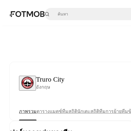
ข้ามไปยังเนื้อหาหลัก
Truro City
อังกฤษ
ภาพรวม
ตาราง
แมตช์
ทีม
สถิตินักเตะ
สถิติทีม
การย้ายทีม
ข