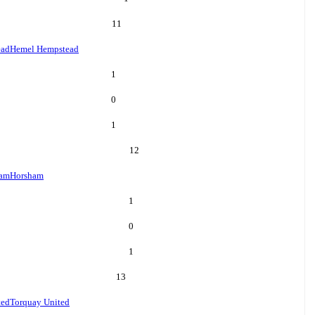
11
ead
Hemel Hempstead
1
0
1
12
ham
Horsham
1
0
1
13
ted
Torquay United