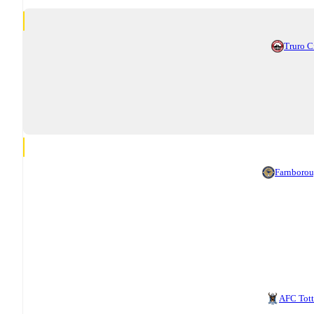
Truro C
Farnboro
AFC Tot