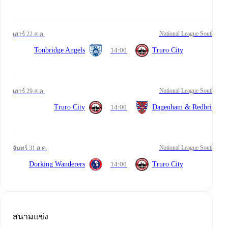
National League South
เสาร์ 22 ส.ค.
Tonbridge Angels
14:00
Truro City
National League South
เสาร์ 29 ส.ค.
Truro City
14:00
Dagenham & Redbridge
National League South
จันทร์ 31 ส.ค.
Dorking Wanderers
14:00
Truro City
สนามแข่ง