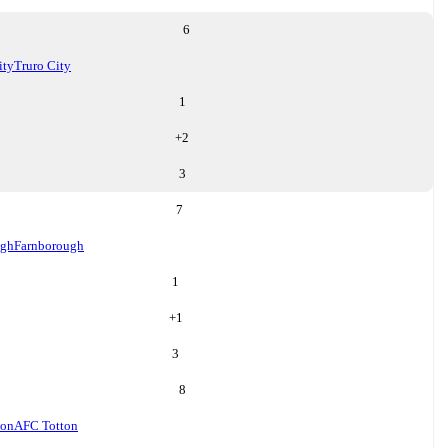
6
ity
Truro City
1
+
2
3
7
ugh
Farnborough
1
+
1
3
8
ton
AFC Totton