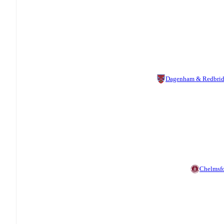
Dagenham & Redbri
Chelmsf