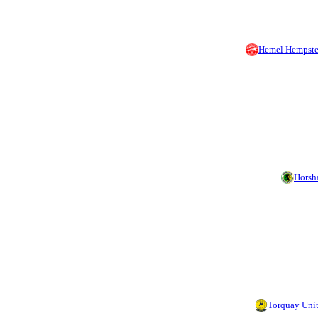
Hemel Hempst
Hors
Torquay Uni