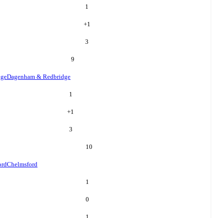
1
+
1
3
9
dge
Dagenham & Redbridge
1
+
1
3
10
ord
Chelmsford
1
0
1