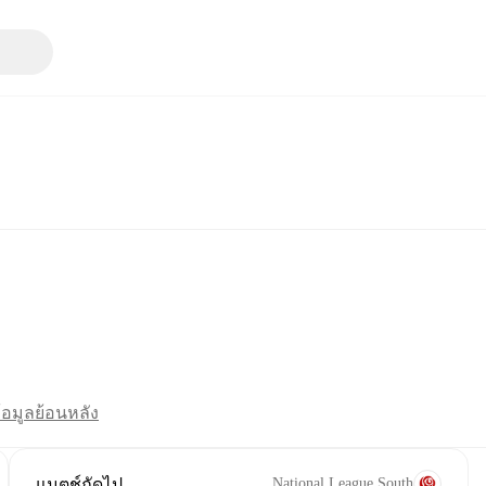
้อมูลย้อนหลัง
แมตช์ถัดไป
National League South