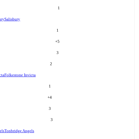
1
ury
Salisbury
1
+
5
3
2
cta
Folkestone Invicta
1
+
4
3
3
els
Tonbridge Angels