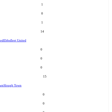
1
0
1
14
ted
Ebbsfleet United
0
0
0
15
own
Slough Town
0
0