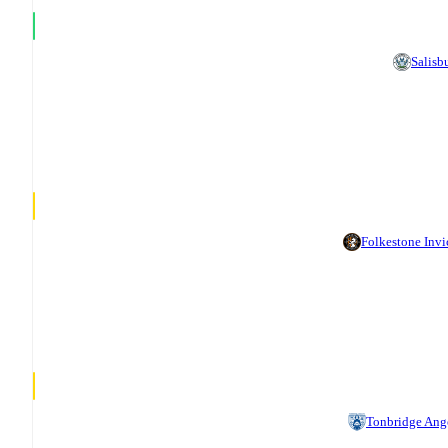
Salisb
Folkestone Invi
Tonbridge Ang