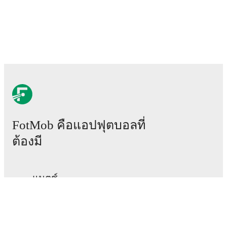
FotMob คือแอปฟุตบอลที่
ต้องมี
แมตช์
ข่าว
ศูนย์ย้ายทีม
ข่าวลือ