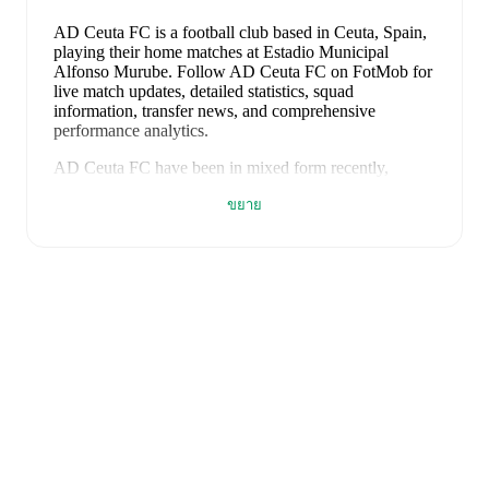
AD Ceuta FC is a football club
based in Ceuta, Spain
,
playing their home matches at Estadio Municipal
Alfonso Murube
.
Follow AD Ceuta FC on FotMob for
live match updates, detailed statistics, squad
information, transfer news, and comprehensive
performance analytics.
AD Ceuta FC
have been in
mixed form
recently,
winning
2
of their last
5
matches (
40
% win rate). They
ขยาย
have scored
6
goals
and conceded
7
during this period.
In the
LaLiga2
, they faced
a
1
-
1
draw with
Castellon
,
a
1
-
4
loss to
Malaga
,
a
2
-
0
win against
FC Andorra
, and
a
1
-
0
win against
Albacete
.
In the
Club Friendlies
, they
faced
a
1
-
2
loss to
Sevilla
.
Recent results for
AD Ceuta FC
:
9 พฤษภาคม 2569
:
LaLiga2
-
1
-
1
draw
vs
Castellon
16 พฤษภาคม 2569
:
LaLiga2
-
1
-
4
loss
vs
Malaga
24 พฤษภาคม 2569
:
LaLiga2
-
2
-
0
win
at
FC
Andorra