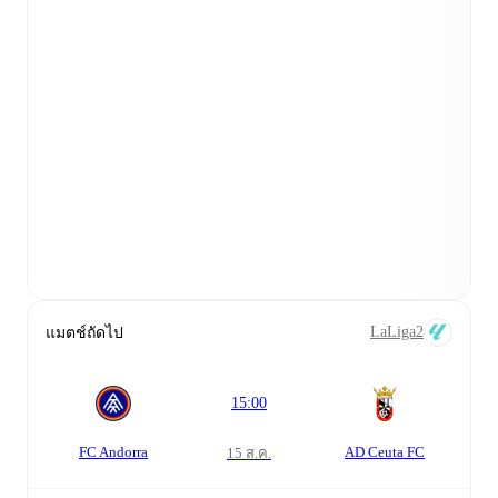
LaLiga2
แมตช์ถัดไป
15:00
FC Andorra
AD Ceuta FC
15 ส.ค.