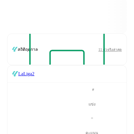
สถิติฤดูกาล
11 ตัวจริงล่าสุด
LaLiga2
#
แข่ง
=
คะแนน