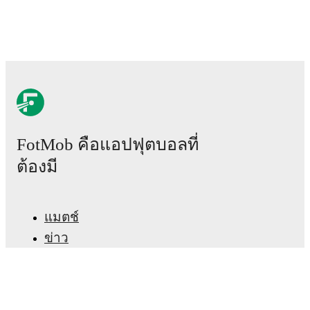
30 พฤษภาคม 2569
:
LaLiga2
-
1
-
0
win
vs
Albacete
26 กรกฎาคม 2569
:
Club Friendlies
-
1
-
2
loss
at
Sevilla
Upcoming fixtures for
AD Ceuta FC
:
15 สิงหาคม 2569
:
LaLiga2
-
at
FC Andorra
22 สิงหาคม 2569
:
LaLiga2
-
vs
Las Palmas
30 สิงหาคม 2569
:
LaLiga2
-
at
Mallorca
FotMob คือแอปฟุตบอลที่
5 กันยายน 2569
:
LaLiga2
-
vs
Celta Fortuna
ต้องมี
13 กันยายน 2569
:
LaLiga2
-
at
Burgos CF
Looking ahead,
AD Ceuta FC
have
2
home
games
and
แมตช์
3
away
fixtures
in their next
5
matches.
Upcoming
opponents:
FC Andorra
(
away
)
,
Las Palmas
(
home
)
,
ข่าว
Mallorca
(
away
)
,
Celta Fortuna
(
home
)
, and
Burgos
CF
(
away
)
.
ศูนย์ย้ายทีม
AD Ceuta FC
's squad consists of
29
players
.
ข่าวลือ
Goalkeepers
:
Pedro López
(Spain)
,
Guillermo Vallejo
ผังรายการทีวี
(Spain)
,
Peri
(Spain)
.
Defenders
:
Álex Petxa
(Spain)
,