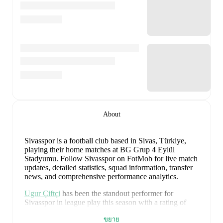
About
Sivasspor is a football club
based in Sivas, Türkiye
,
playing their home matches at BG Grup 4 Eylül
Stadyumu
.
Follow Sivasspor on FotMob for live match
updates, detailed statistics, squad information, transfer
news, and comprehensive performance analytics.
Ugur Çiftçi
has been the standout performer for
Sivasspor
in league play
this season with a rating of
7.93
.
Valon Ethemi
and
Mert Çelik
have also
ขยาย
impressed with ratings of
7.34
and
7.31
respectively.