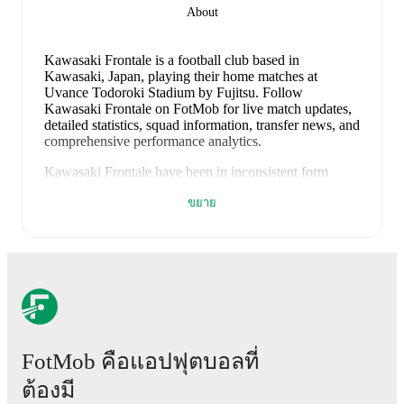
About
Kawasaki Frontale is a football club
based in
Kawasaki, Japan
, playing their home matches at
Uvance Todoroki Stadium by Fujitsu
.
Follow
Kawasaki Frontale on FotMob for live match updates,
detailed statistics, squad information, transfer news, and
comprehensive performance analytics.
Kawasaki Frontale
have been in
inconsistent form
recently, winning
1
of their last
5
matches (
20
% win
ขยาย
rate). They have scored
5
goals
and conceded
6
during
this period.
In the
J. League 100 Year Vision League
East
, they faced
a
0
-
1
loss to
Kashiwa Reysol
,
a
1
-
1
draw with
Machida Zelvia
, and
a
3
-
1
win against
Mito
Hollyhock
.
In the
J. League 100 Year Vision League
Placement Matches
, they faced
a
1
-
2
loss to
Sanfrecce
Hiroshima
, and
a
0
-
1
loss to
Sanfrecce Hiroshima
.
Recent results for
Kawasaki Frontale
:
FotMob คือแอปฟุตบอลที่
10 พฤษภาคม 2569
:
J. League 100 Year Vision
League East
-
0
-
1
loss
at
Kashiwa Reysol
ต้องมี