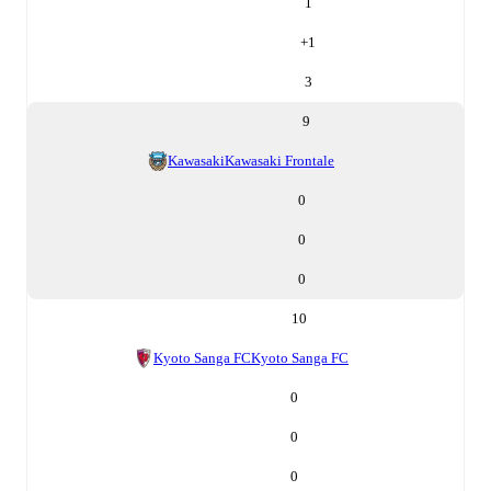
1
+
1
3
9
Kawasaki
Kawasaki Frontale
0
0
0
10
Kyoto Sanga FC
Kyoto Sanga FC
0
0
0