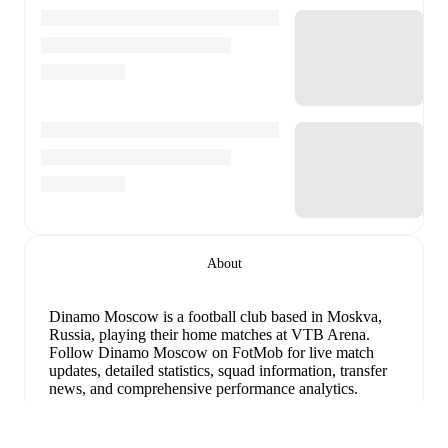
About
Dinamo Moscow is a football club
based in Moskva,
Russia
, playing their home matches at VTB Arena
.
Follow Dinamo Moscow on FotMob for live match
updates, detailed statistics, squad information, transfer
news, and comprehensive performance analytics.
Andrey Lunev
has been the standout performer for
Dinamo Moscow
in league play
this season with a