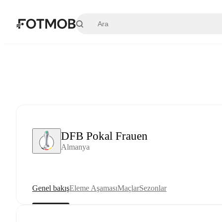
Ana içeriğe geç
DFB Pokal Frauen
Almanya
Genel bakış
Eleme Aşaması
Maçlar
Sezonlar