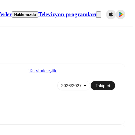
erler
Televizyon programları
Hakkımızda
Takvimle eşitle
Takip et