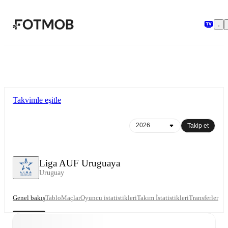
Ana içeriğe geç
Takvimle eşitle
Takip et
Liga AUF Uruguaya
Uruguay
Genel bakış
Tablo
Maçlar
Oyuncu istatistikleri
Takım İstatistikleri
Transferler